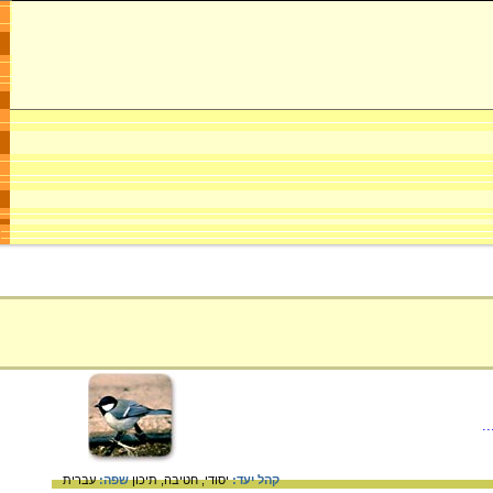
.
קהל יעד:
יסודי,
חטיבה,
תיכון
שפה:
עברית