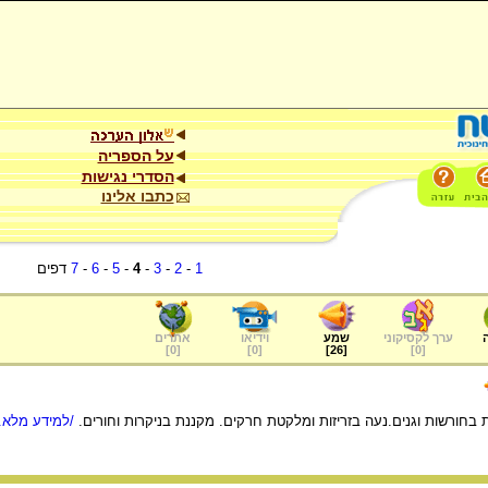
על הספריה
הסדרי נגישות
כתבו אלינו
1
-
2
-
3
-
4
-
5
-
6
-
7
דפים
ערך לקסיקוני
שמע
וידיאו
אתרים
]
0
[
]
0
[
]
26
[
]
0
[
כנת בחורשות וגנים.נעה בזריזות ומלקטת חרקים. מקננת בניקרות וחורים.
/למידע מלא..