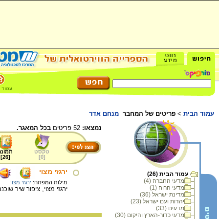
עמוד הבית
>
פריטים של המחבר
מנחם אדר
נמצאו:
52 פריטים
בכל המאגר.
טקסט
תמונה
]
26
[
]
0
[
ירגזי מצוי
עמוד הבית (26)
מדעי החברה (4)
מילות המפתח:
ירגזי מצוי
מדעי הרוח (1)
ירגזי מצוי, ציפור שיר שו
מדינת ישראל (36)
יהדות ועם ישראל (23)
מדעים (33)
מדעי כדור-הארץ והיקום (30)