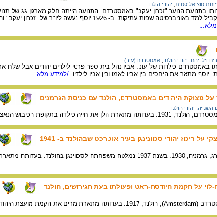
יונות סוציאליסטית
,
יהודי הולנד
ו בתנועת הנוער "זכרון יעקב" באמסטרדם. התנועה הייתה חלק מארגון גג של תנועות
הארצית של הפדרציה ובמקביל למד באוניברסיטה שפות עתיק
לא...
ים וילדיהם
,
יהודי הולנד
,
אמסטרדם (עיר)
ו באמסטרדם כילדות של עוני. אביו נהל בית ספר פרטי לילדים יהודים אבל שלח את
וסף מתאר את היחסים בין אביו לאמו ובין אביו לילדיו.
/למידע מלא...
 על מצוקת היהודים באמסטרדם, הולנד עם כניסת הגרמנים
השנייה
,
יהודי הולנד
הלן את חייה כילדה בתקופת הכיבוש הנאצי.
 על ריכוז יהודי סכוונינגן בעיר אוטרכט שבהולנד ב- 1941
ת ריכוז יהודי סכוונינגן בעיר אוטרכט שבהולנד ב- 1941.
לוי על הקמת היודסה-ראט ופעולתו בעת הגירושים, הולנד
ודים ותחומי אחריותה בהולנד.