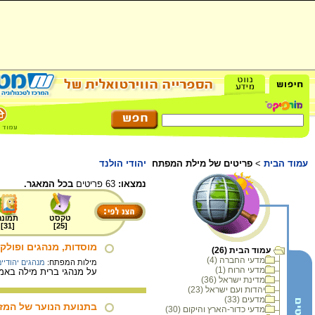
עמוד הבית
>
פריטים של מילת המפתח
יהודי הולנד
נמצאו:
63 פריטים
בכל המאגר.
טקסט
תמונה
]
31
[
]
25
[
מוסדות, מנהגים ופול
עמוד הבית (26)
מדעי החברה (4)
מילות המפתח:
מנהגים יהודיי
מדעי הרוח (1)
על מנהגי ברית מילה באמס
מדינת ישראל (36)
יהדות ועם ישראל (23)
מדעים (33)
בתנועת הנוער של המזרח
מדעי כדור-הארץ והיקום (30)