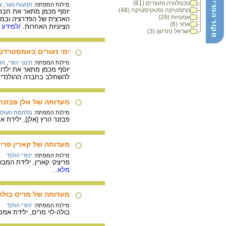
טכנולוגיה ומוצרים (61)
מילות המפתח:
תנועות נוער
,
צ
מתמטיקה וסטטיסטיקה (48)
יוסף מכמן מתאר את חברות
אמנויות (29)
אחר (6)
הציוניות האחרות.
/למידע מ
ישראל (חדש) (3)
ימי נעורים באמסטרדם
מילות המפתח:
חינוך יהודי
,
הור
יוסף מכמן מתאר את ילדות
להשתלב בחברה ההולנדית. י
מעדותה של אלן פבזנר
מילות המפתח:
מלחמת העולם 
פבזנר הרץ (אלן), ילידת אמסטרדם, הולנד, 1931. בעדותה מתארת 
מעדותה של קארין פריצקי
מילות המפתח:
יהודי הולנד
פריצקי קארין, ילידת המבורג, גרמניה, 1930. בשנת 1937 נמלטה משפחתה לסכווינגן בהולנד. בעדותה מתארת קארין פריצקי א
מלא...
מעדותה של מרים בולה-
מילות המפתח:
יהודי הולנד
בולה-לוי מרים, ילידת אמסטרדם (Amsterdam), הולנד, 1917. בעדותה מתארת מרים את הקמת מועצת היה