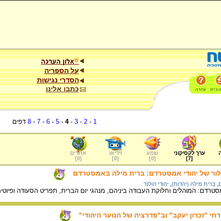
על הספריה
הסדרי נגישות
כתבו אלינו
1
-
2
-
3
-
4
-
5
-
6
-
7
-
8
דפים
ערך לקסיקוני
שמע
וידיאו
אתרים
]
0
[
]
0
[
]
0
[
]
7
[
קלור של יהודי אמסטרדם: ברית מילה באמסטרדם
ם
,
ברית מילה (יהדות)
,
יהודי הולנד
טרדם: המוהלים וחלוקת העבודה ביניהם, מנהגי יום הברית, תפריט הסעודה ופיוטים
י "זכרון יעקב" וב"פדרציה של הנוער היהודי"