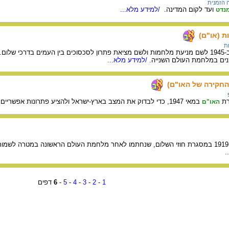
 הזמנית
ועד לקום המדינה.
/למידע מלא...
נדט
ת (או"ם)
ת
ארגון של מדינות, שהוקם ב-1945 לשם מניעת מלחמות ולשם מציאת פתרון לסכסוכים בין העמים בדר
נים במלחמת העולם השנייה.
/למידע מלא...
החקירה של האו"ם)
רת
במאי 1947, כדי לבדוק את המצב בארץ-ישראל ולהציע פתרונות אפשריים.
האו"ם
ארגון בין-לאומי, שהוקם ב-1919 במסגרת חוזי השלום, שנחתמו לאחר מלחמת העולם הראשונה במטר
.
1
-
2
-
3
-
4
-
5
-
6
דפים