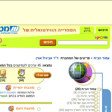
עמוד הבית
>
פריטים של המחברת
ד"ר אביגיל אורן
נמצאו:
45 ערכים לקסיקונים
בכל המא
טקסט
תמונה
]
15
[
]
60
[
סוכנות יהודית
עמוד הבית (26)
מדעי החברה (4)
מילות המפתח:
הסוכנות היהוד
המושג הופיע בכתב ה
מדעי הרוח (1)
מנד
מדינת ישראל (36)
יהדות ועם ישראל (23)
מדעים (33)
מועצת העם
מדעי כדור-הארץ והיקום (30)