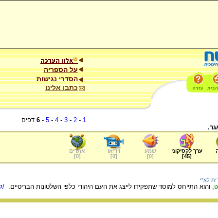
על הספריה
הסדרי נגישות
כתבו אלינו
1
-
2
-
3
-
4
-
5
-
6
דפים
גר.
ערך לקסיקוני
שמע
וידיאו
אתרים
]
0
[
]
0
[
]
0
[
]
45
[
ית לא"י
, והוא התייחס למוסד שתפקידו לייצג את העם היהודי כלפי השלטונות הבריטיים.
/למ
ט