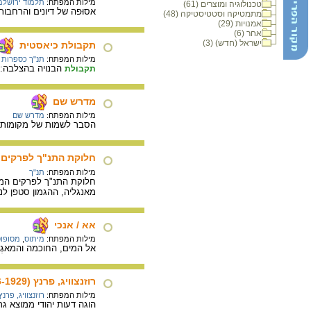
מילות המפתח:
תלמוד ירושלמ
טכנולוגיה ומוצרים (61)
אסוּפה של דיונים והרחבו
מתמטיקה וסטטיסטיקה (48)
אמנויות (29)
אחר (6)
ישראל (חדש) (3)
תקבולת כיאסטית
מילות המפתח:
תנ"ך כספרות
הבנויה בהצלבה: 
תקבולת
מדרש שם
מילות המפתח:
מדרש שם
הסבר לשמות של מקומות 
חלוקת התנ"ך לפרקים
מילות המפתח:
תנ"ך
חלוקת התנ"ך לפרקים המוכ
מאנגליה, ההגמון סטפן לנג
אא / אנכי
מילות המפתח:
מיתוס
,
מסופו
אל המים, החוכמה והמאגְי
רוזנצוויג, פרנץ (1986-1929)
מילות המפתח:
רוזנצוויג, פרנץ
הוגה דעות יהודי ממוצא גר