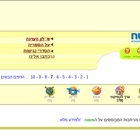
על הספריה
הסדרי נגישות
כתבו אלינו
1
-
2
-
3
-
4
-
5
-
6
-
7
-
8
-
9
-
10
...
הדפים הבאים
.
ערך לקסיקוני
שמע
וידיאו
אתרים
]
0
[
]
0
[
]
0
[
]
78
[
ם והרחבות המבוססים על ה
.
/למידע מלא...
משנה