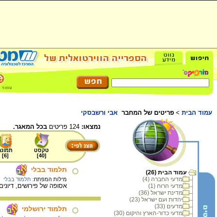
עמוד הבית
>
פריטים של המחבר
אבי ורשבסקי
נמצאו:
124 פריטים
בכל המאגר.
טקסט
תמונה
]
6
[
]
40
[
תלמוד בבלי
עמוד הבית (26)
מדעי החברה (4)
מילות המפתח:
תלמוד בבלי
אסופה של פירושים, דיוני
מדעי הרוח (1)
מדינת ישראל (36)
יהדות ועם ישראל (23)
מדעים (33)
תלמוד ירושלמי
מדעי כדור-הארץ והיקום (30)