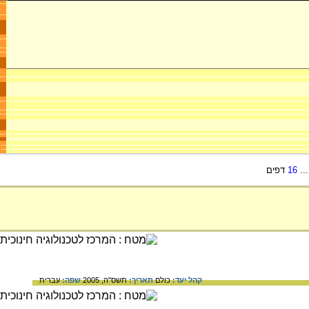
..
16
דפים
קהל יעד:
כולם
תאריך:
תשס"ה, 2005
שפה:
עברית