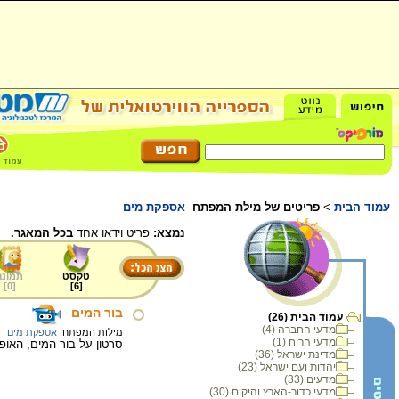
עמוד הבית
>
פריטים של מילת המפתח
אספקת מים
נמצא:
פריט וידאו אחד
בכל המאגר.
טקסט
תמונה
]
0
[
]
6
[
בור המים
עמוד הבית (26)
מדעי החברה (4)
מילות המפתח:
אספקת מים
מדעי הרוח (1)
סרטון על בור המים, האופ
מדינת ישראל (36)
יהדות ועם ישראל (23)
מדעים (33)
מדעי כדור-הארץ והיקום (30)