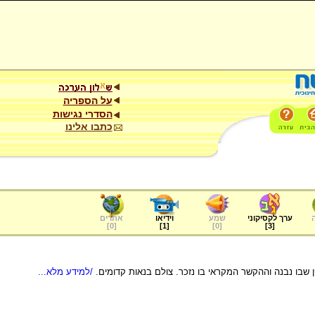
על הספריה
הסדרי נגישות
כתבו אלינו
ערך לקסיקוני
שמע
וידיאו
אתרים
]
0
[
]
1
[
]
0
[
]
3
[
ן שבו נבנה וההקשר המקראי בו נזכר. צולם בנאות קדומים.
/למידע מלא...