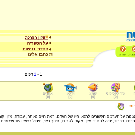
על הספריה
הסדרי נגישות
כתבו אלינו
1
-
2
דפים
ערך לקסיקוני
שמע
וידיאו
אתרים
]
0
[
]
0
[
]
0
[
]
0
[
ות
גינות על הערכים הקשורים לתנאי חייו של האדם: רמת חיים נאותה, עבודה, מזון, קו
נסו בכבוד, יהיה להם די מזון, מקום לגור בו, חינוך ראוי, טיפול רפואי ועוד שיר