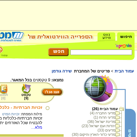
עמוד הבית
>
פריטים של המחברת
שירה גודמן
נמצאו:
9 טקסטים
בכל המאגר.
טקסט
תמונה
]
0
[
]
9
[
זכויות חברתיות - כלכלי
עמוד הבית (26)
מדעי החברה (4)
מילות המפתח:
זכויות הפרט
מדעי הרוח (1)
זכויות חברתיות-כלכליות מ
מדינת ישראל (36)
להבטיח שכל האזרחים יתפר
יהדות ועם ישראל (23)
מלא...
מדעים (33)
מדעי כדור-הארץ והיקום (30)