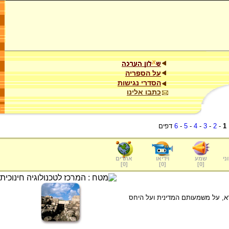
על הספריה
הסדרי נגישות
כתבו אלינו
1
-
2
-
3
-
4
-
5
-
6
דפים
ני
שמע
וידיאו
אתרים
]
0
[
]
0
[
]
0
[
רא, על משמעותם המדינית ועל היחס