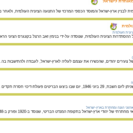
המאוחדת לישראל
ית לבניין ארץ-ישראל והמוסד הכספי המרכזי של התנועה הציונית העולמית, ולאחר מכ
ולמית
ונית העולמית
ההסתדרות הציונית העולמית, שנוסדה על-ידי בנימין זאב הרצל בקונגרס הציוני הראש
 צעירים יהודים, שהכשירו את עצמם לעליה לארץ-ישראל, לעבודה ולהתישבות בה. קבוצה ראשונ
ה
 תקדים במבצע צבאי ומדיני רחב-היקף, נגד היישוב העברי בארץ-ישראל.
רגוני הגנה ומחתרת בארץ-ישראל
י של יהודי ארץ-ישראל בתקופת המנדט הבריטי, שנוסד ב-1920 ופורק ב-1948 עם הקמת המדינה.