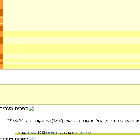
הקונגרס הציוני הוא המוסד העליון של ההסתדרות הציונית העולמית. על תפקידי הקונגרס, מי הם הצירים, ועל כינוסי הקונגרס הציוני, החל מהקונגרס הראשון (1897) ועד לקונגרס ה- 29 (1978),
קהל יעד:
חטיבה,
תיכון
תאריך:
1982
שפה:
עברית