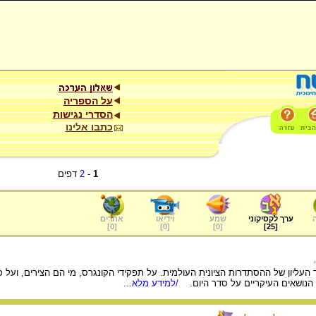
על הספריה
הסדרי נגישות
כתבו אלינו
1
-
2
דפים
ערך לקסיקוני
שמע
וידיאו
אתרים
]
0
[
]
0
[
]
0
[
]
25
[
ו הנושאים העיקריים על סדר היום.
/למידע מלא...