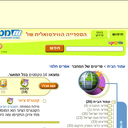
עמוד הבית
>
פריטים של המחבר
אפרים תלמי
נמצאו:
14 טקסטים
בכל המאגר.
טקסט
תמונה
]
0
[
]
14
[
קונגרס ציוני
עמוד הבית (26)
מדעי החברה (4)
מילות המפתח:
הקונגרס הציוני
מדעי הרוח (1)
מדינת ישראל (36)
מתי והיכן התקיימו ומה הי
יהדות ועם ישראל (23)
מדעים (33)
מדעי כדור-הארץ והיקום (30)