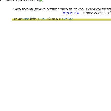
ניתוח הזעזועים הכלכליים שפקדו את גרמניה בתקופת רפובליקת ויימר: האינפלציה של 1923-1919 והמשבר הגדול של 1932-1929. במאמר גם תיאור המחדלים האישיים, המסורת האנטי
ליית המפלגה הנאצית.
/למידע מלא...
קהל יעד:
תיכון ומעלה
תאריך:
, 1979
שפה:
עברית