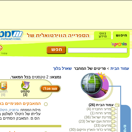
עמוד הבית
>
פריטים של המחבר
שארל בלוך
נמצאו:
2 טקסטים
בכל המאגר.
טקסט
תמונה
]
0
[
]
2
[
המאבקים הפנימיים בתו
עמוד הבית (26)
מדעי החברה (4)
מילות המפתח:
גרמניה
,
היטלר
מדעי הרוח (1)
עלייתו של היטלר לשלטון 
מדינת ישראל (36)
הס.ס. המאבק הסתיים ברציחתם של למעלה מ- 
יהדות ועם ישראל (23)
מדעים (33)
מדעי כדור-הארץ והיקום (30)