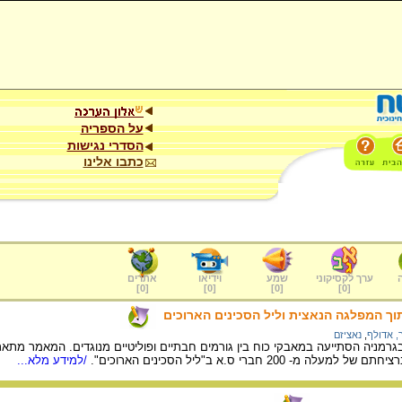
על הספריה
הסדרי נגישות
כתבו אלינו
ערך לקסיקוני
שמע
וידיאו
אתרים
]
0
[
]
0
[
]
0
[
]
0
[
ך המפלגה הנאצית וליל הסכינים הארוכים
, אדולף
,
נאציזם
בגרמניה הסתייעה במאבקי כוח בין גורמים חבתיים ופוליטיים מנוגדים. המאמר מתאר
200 חברי ס.א ב"ליל הסכינים הארוכים".
/למידע מלא...