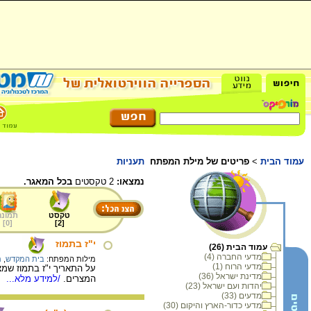
עמוד הבית
>
פריטים של מילת המפתח
תעניות
נמצאו:
2 טקסטים
בכל המאגר.
טקסט
תמונה
]
0
[
]
2
[
י"ז בתמוז
עמוד הבית (26)
מדעי החברה (4)
מילות המפתח:
בית המקדש
,
ת
מדעי הרוח (1)
על התאריך י"ז בתמוז שמצי
מדינת ישראל (36)
המצרים.
/למידע מלא...
יהדות ועם ישראל (23)
מדעים (33)
מדעי כדור-הארץ והיקום (30)