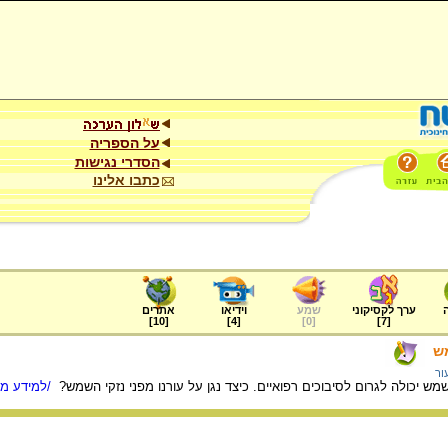
על הספריה
הסדרי נגישות
כתבו אלינו
ערך לקסיקוני
שמע
וידיאו
אתרים
]
10
[
]
4
[
]
0
[
]
7
[
מש
ור
ש יכולה לגרום לסיבוכים רפואיים. כיצד נגן על עורנו מפני נזקי השמש?
/למידע מל