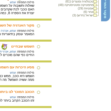
טכנולוגיה ומוצרים (61)
מילות המפתח:
שמש
מתמטיקה וסטטיסטיקה (48)
שאלות ותשובות על השמש 
אמנויות (29)
האם כוכבי לכת שקרובים י
אחר (6)
יוצרת את הספרה 8, כמה זמן נמשך הסיבוב של כדור הארץ סביב השמש.
ישראל (חדש) (3)
מקור האנרגיה של הש
מילות המפתח:
שמש
,
אנרגיה 
המאמר עוסק בתיאוריות ש
השמש שבחיינו
מילות המפתח:
שמש
,
אנרגיי
החיים כפי שהם מוכרים ל
מסע היכרות עם השמש
מילות המפתח:
שמש
השמש היא כוכב, ממש כמו
ממה עשויה השמש? מה הג
הכוכב המוכר לנו ביות
מילות המפתח:
שמש
זהו הכוכב הקרוב ביותר לכ