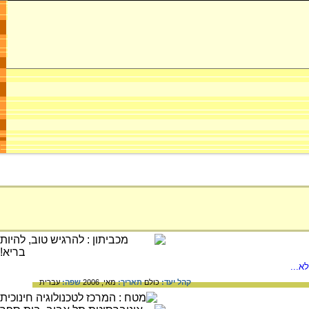
א...
קהל יעד:
כולם
תאריך:
מאי, 2006
שפה:
עברית