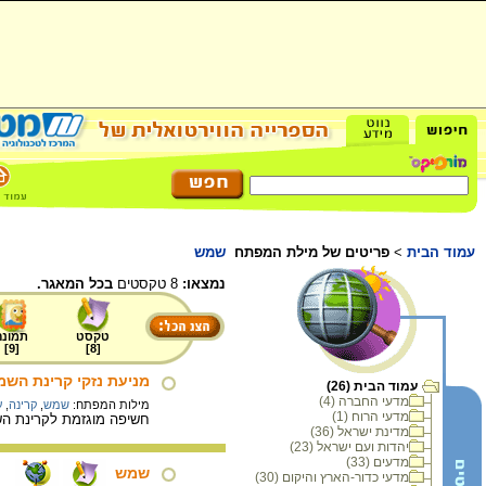
עמוד הבית
>
פריטים של מילת המפתח
שמש
נמצאו:
8 טקסטים
בכל המאגר.
טקסט
תמונה
]
9
[
]
8
[
מניעת נזקי קרינת הש
עמוד הבית (26)
מדעי החברה (4)
מילות המפתח:
שמש
,
קרינה
,
ע
מדעי הרוח (1)
חשיפה מוגזמת לקרינת השמ
מדינת ישראל (36)
יהדות ועם ישראל (23)
מדעים (33)
שמש
מדעי כדור-הארץ והיקום (30)