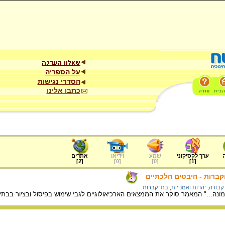
על הספריה
הסדרי נגישות
כתבו אלינו
ערך לקסיקוני
שמע
וידיאו
אתרים
]
2
[
]
0
[
]
0
[
]
1
[
קברות - היבטים הלכתיים
קבורה
,
יהדות ואמנויות
,
בתי קברות
נה..." המאמר סוקר את הממצאים הארכיאולוגיים לגבי שימוש בפיסול ובציור בבתי ק