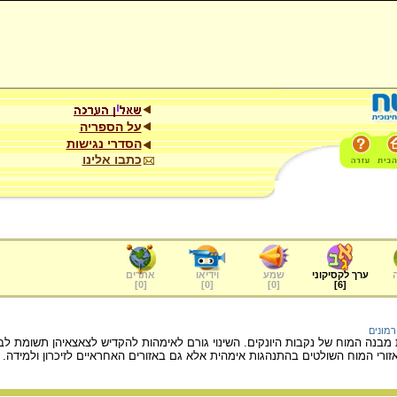
על הספריה
הסדרי נגישות
כתבו אלינו
ערך לקסיקוני
שמע
וידיאו
אתרים
]
0
[
]
0
[
]
0
[
]
6
[
רמונים
ת מבנה המוח של נקבות היונקים. השינוי גורם לאימהות להקדיש לצאצאיהן תשומת לב
אזורי המוח השולטים בהתנהגות אימהית אלא גם באזורים האחראיים לזיכרון ולמידה.