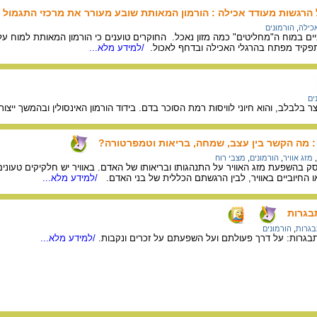
הרגשות מעודד אכילה : הורמון המאותת שובע מעורר את מרכזי התגמול
כילה
,
הורמונים
יים במוח ה"מחליטים" כמה מזון נאכל. החוקרים טוענים כי הורמון המאותת למוח 
פקיד מפתח בהרגלי האכילה ובדחף לאכול.
/למידע מלא...
ים
וצר בלבלב, והוא חיוני לוויסות רמת הסוכר בדם. בידוד הורמון האינסולין ובהמשך י
 : מה הקשר בין עצב, שמחה, בריאות וטמפרטורה?
,
מזג אוויר
,
הורמונים
,
מצבי רוח
וסק בהשפעת מזג האוויר על התנהגותו ובריאותו של האדם. באוויר יש חלקיקים טעוני
ם או החיוביים באוויר, לבין הרגשתם הכללית של בני האדם.
/למידע מלא...
בגרות
בגרות
,
הורמונים
בגרות: על דרך פעולתם ועל השפעתם על זכרים ונקבות.
/למידע מלא...