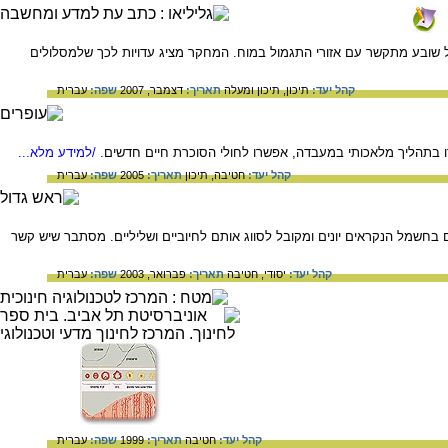
על שובע מתקשר עם אזורי התגמול במוח. המחקר מציג עדויות לכך שלמסלולים
קהל יעד:
תיכון,
תיכון ומעלה
תאריך:
דצמבר, 2007
שפה:
עברית
יצורו בתהליך מלאכותי במעבדה, אפשרו לחולי הסוכרת חיים חדשים.
/למידע מלא...
קהל יעד:
חטיבה,
תיכון
תאריך:
2005
שפה:
עברית
ם בחשמל הנקראים יונים ומקובל לסווג אותם לחיוביים ושליליים. מסתבר שיש קשר
קהל יעד:
יסודי,
חטיבה
תאריך:
פברואר, 2003
שפה:
עברית
קהל יעד:
חטיבה
תאריך:
1999
שפה:
עברית