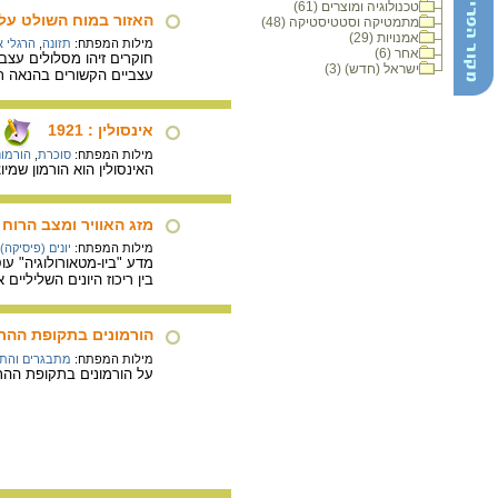
טכנולוגיה ומוצרים (61)
האזור במוח השולט על 
מתמטיקה וסטטיסטיקה (48)
אמנויות (29)
מילות המפתח:
תזונה
,
הרגלי א
אחר (6)
חוקרים זיהו מסלולים עצב
ישראל (חדש) (3)
עצביים הקשורים בהנאה ת
אינסולין : 1921
מילות המפתח:
סוכרת
,
הורמונ
האינסולין הוא הורמון שמי
מזג האוויר ומצב הרוח
מילות המפתח:
יונים (פיסיקה)
מדע "ביו-מטאורולוגיה" ע
בין ריכוז היונים השליליי
הורמונים בתקופת ההת
מילות המפתח:
מתבגרים והת
על הורמונים בתקופת ההת