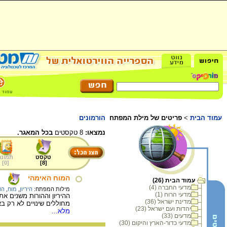
עמוד הבית
>
פריטים של מילת המפתח
הורמונים
נמצאו:
8 טקסטים
בכל המאגר.
טקסט
תמונה
]
0
[
]
8
[
המוח האימהי
עמוד הבית (26)
מדעי החברה (4)
מילות המפתח:
היריון
,
מוח
,
הו
מדעי הרוח (1)
ההיריון וההורות משנים א
מדינת ישראל (36)
מחוללים שינויים לא רק ב
יהדות ועם ישראל (23)
מלא...
מדעים (33)
מדעי כדור-הארץ והיקום (30)