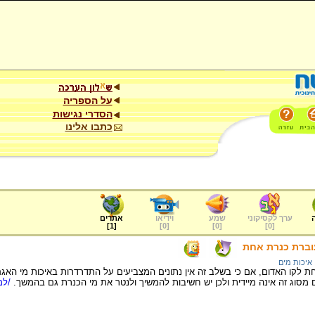
על הספריה
הסדרי נגישות
כתבו אלינו
ערך לקסיקוני
שמע
וידיאו
אתרים
]
1
[
]
0
[
]
0
[
]
0
[
עוברת כנרת אחת
איכות מים
לקו האדום, אם כי בשלב זה אין נתונים המצביעים על התדרדרות באיכות מי האגם.
ם מסוג זה אינה מיידית ולכן יש חשיבות להמשיך ולנטר את מי הכנרת גם בהמשך.
/למי