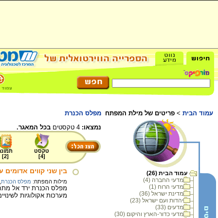
עמוד הבית
>
פריטים של מילת המפתח
מפלס הכנרת
נמצאו:
4 טקסטים
בכל המאגר.
טקסט
תמונה
]
2
[
]
4
[
בין שני קווים אדומים 
עמוד הבית (26)
מדעי החברה (4)
מילות המפתח:
מפלס הכנרת
,
מדעי הרוח (1)
מפלס הכנרת ירד אל מתחת 
מדינת ישראל (36)
מערכות אקולוגיות לשינויי
יהדות ועם ישראל (23)
מדעים (33)
מדעי כדור-הארץ והיקום (30)