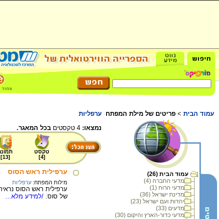
עמוד הבית
>
פריטים של מילת המפתח
ערפליות
נמצאו:
4 טקסטים
בכל המאגר.
טקסט
תמונה
]
13
[
]
4
[
ערפילית ראש הסוס
עמוד הבית (26)
מדעי החברה (4)
מילות המפתח:
ערפליות
מדעי הרוח (1)
ערפילית ראש הסוס נראית 
מדינת ישראל (36)
של סוס.
/למידע מלא...
יהדות ועם ישראל (23)
מדעים (33)
מדעי כדור-הארץ והיקום (30)