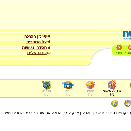
על הספריה
הסדרי נגישות
כתבו אלינו
ערך לקסיקוני
שמע
וידיאו
אתרים
]
0
[
]
0
[
]
0
[
]
2
[
בקבוצת הכוכבים אוריון. זהו ענן אבק ענקי, הבולע את אור הכוכבים שסביבו ויוצר 