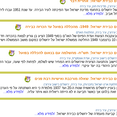
לים כבירת ישראל: אחרית דבר
עירוני)
,
מדיניות חוץ
,
עיר בירה
ל אביב.
/למידע מלא...
19- מהכללה בפועל עד הכרזה כבירה
עירוני)
,
עיר בירה
,
החלטות האו"ם
במהלך מלחמת השחרור ובעקבות הצעות ועדת הפיוס של 
נסת.
שלים כבירת ישראל: תש"ח- מהשלמה עם בנאום להכללה בפועל
ירושלים (יישוב עירוני)
,
ועדת אונסקו"פ
,
עיר בירה
נהיגי היישוב והתנועה הציונית שירושלים היא המחיר שיש לשלמו, לפחות לפי שעה, עבור
רוב היהודי בה יעד עיקרי.
/למידע מלא...
לים כבירת ישראל: שאלה מורכבת ואישיות רבת פנים
חלוקת ארץ-ישראל (תכניות)
,
עיר בירה
,
ירושלים (יישוב עירוני)
סקירת עמדתו של בן גוריון בעניין ירושלים מראשית שנות ה-
ע זאת בלהט אך כאשר תביעה זו לא הייתה ריאלית הוא וויתר עליה.
/למידע מלא...
עירוני)
,
עיר בירה
קביעת מעמדה של ירושלים כבירת ישראל.
/למידע מלא...