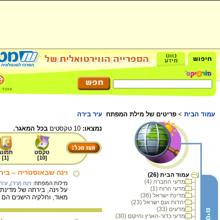
עמוד הבית
>
פריטים של מילת המפתח
עיר בירה
נמצאו:
10 טקסטים
בכל המאגר.
טקסט
תמונה
]
1
[
]
10
[
וינה שבאוסטריה – בי
עמוד הבית (26)
מדעי החברה (4)
מילות המפתח:
וינה (עיר)
,
עיר
מדעי הרוח (1)
על וינה, בירתה של מדינת
מדינת ישראל (36)
מאוד, וחלקיה הישנים הם 
יהדות ועם ישראל (23)
מדעים (33)
מדעי כדור-הארץ והיקום (30)