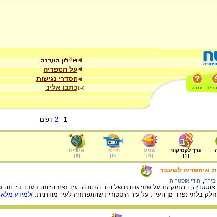
על הספריה
הסדרי נגישות
כתבו אלינו
1
-
2
דפים
ערך לקסיקוני
שמע
וידיאו
אתרים
]
0
[
]
0
[
]
0
[
]
1
[
רת אימפריה לשעבר
 בירה
,
יהודי אוסטריה
 אוסטריה, הממוקמת על שתי גדותיו של נהר הדנובה. עיר זאת הייתה בעבר בירתה של 
חלק בלתי נפרד מן העיר. על עיר היסטורית שהתפתחה לעיר מודרנית.
/למידע מלא..