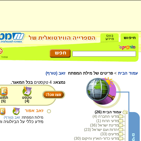
עמוד הבית
>
פריטים של מילת המפתח
זאב (טורף)
נמצאו:
4 טקסטים
בכל המאגר.
טקסט
תמונה
]
5
[
]
4
[
זאב אפור
עמוד הבית (26)
מדעי החברה (4)
מילות המפתח:
זאב (טורף)
מדעי הרוח (1)
מידע כללי על הביולוגיה ו
מדינת ישראל (36)
יהדות ועם ישראל (23)
מדעים (33)
מדעי כדור-הארץ והיקום (30)