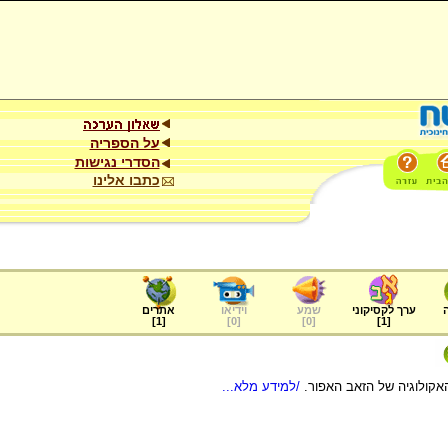
על הספריה
הסדרי נגישות
כתבו אלינו
ערך לקסיקוני
שמע
וידיאו
אתרים
]
1
[
]
0
[
]
0
[
]
1
[
האקולוגיה של הזאב האפור.
/למידע מלא...