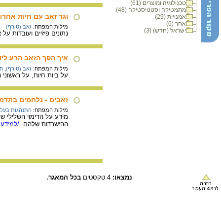
טכנולוגיה ומוצרים (61)
מתמטיקה וסטטיסטיקה (48)
וגר זאב עם חיות אחרות
אמנויות (29)
אחר (6)
מילות המפתח:
זאב (טורף)
ישראל (חדש) (3)
נתונים פיזיים ועובדות על
איך הפך הזאב הרע ליד
מילות המפתח:
זאב (טורף)
,
חי
על ביות חיות, על ראשוני 
זאבים - נלחמים בתדמ
מילות המפתח:
התנהגות בעלי 
מידע על הדימוי השלילי של
ההישרדות שלהם.
/למידע 
נמצאו:
4 טקסטים
בכל המאגר.