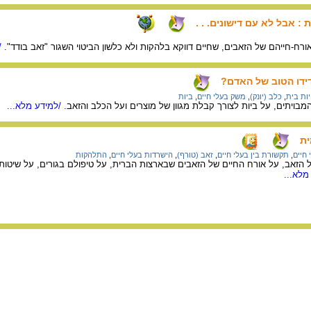
 : אבל לא עם דישונים. . .
 אורח-חייהם של הזאבים, שחיים דווקא בלהקות ולא כלשון הביטוי השגור "זאב בודד".
/
ידו הטוב של האדם?
ות בית
,
כלב (יונק)
,
משק בעלי חיים
,
ביות
המבויתים, על ביות לצורך קבלת מגוון של מוצרים ועל הכלב והזאב.
/למידע מלא...
ית
חיים
,
תקשורת בין בעלי חיים
,
זאב (טורף)
,
הישרדות בעלי חיים
,
התלהקות
 הזאב, על אורח החיים של הזאבים שבארצות הברית, על טיפולם בגורים, על שיטות ה
מלא...