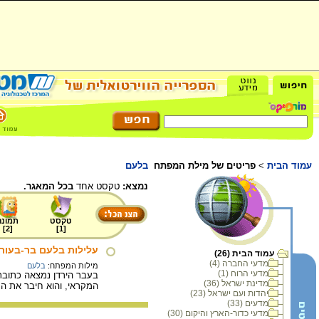
עמוד הבית
>
פריטים של מילת המפתח
בלעם
נמצא:
טקסט אחד
בכל המאגר.
טקסט
תמונה
]
2
[
]
1
[
עלילות בלעם בר-בעור
עמוד הבית (26)
מדעי החברה (4)
מילות המפתח:
בלעם
מדעי הרוח (1)
בעבר הירדן נמצאה כתובת
מדינת ישראל (36)
המקראי, והוא חיבר את ה
יהדות ועם ישראל (23)
מדעים (33)
מדעי כדור-הארץ והיקום (30)