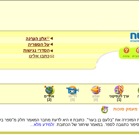
על הספריה
הסדרי נגישות
כתבו אלינו
ערך לקסיקוני
שמע
וידיאו
אתרים
]
2
[
]
0
[
]
0
[
]
1
[
 מעמק סוכות
 המזכירה את "בלעם בן בעור". כתובת זו היא לדעת מחבר המאמר חלק מ"ספר בלעם
סיפור כתגובה לספר. במאמר שיחזור של הכתובת.
/למידע מלא...