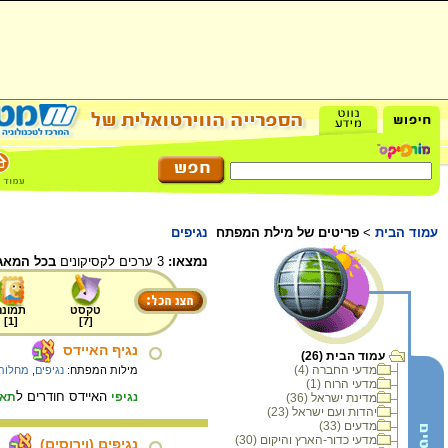
עמוד הבית
>
פריטים של מילת המפתח
נגיפים
נמצאו:
3 ערכים לקסיקונים
בכל המאג
טקסט
תמונה
]
1
[
]
7
[
נגיף האיידס
עמוד הבית (26)
מדעי החברה (4)
מילות המפתח:
נגיפים
,
מחלות 
מדעי הרוח (1)
האיידס חודרים ל
נגיפי
תאי
מדינת ישראל (36)
יהדות ועם ישראל (23)
מדעים (33)
מדעי כדור-הארץ והיקום (30)
נגיפים (וירוסים)