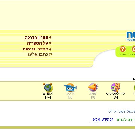
על הספריה
הסדרי נגישות
כתבו אלינו
ר.
ערך לקסיקוני
שמע
וידיאו
אתרים
]
13
[
]
0
[
]
0
[
]
3
[
כשל חיסוני
,
איידס
.
/למידע מלא...
-דם לבנים