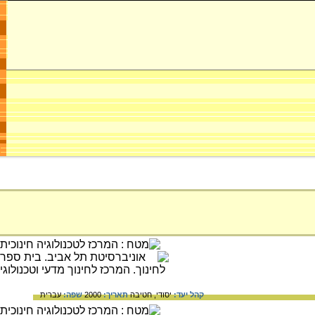
קהל יעד:
יסודי,
חטיבה
תאריך:
2000
שפה:
עברית