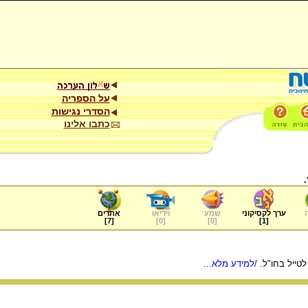
על הספריה
הסדרי נגישות
כתבו אלינו
ערך לקסיקוני
שמע
וידיאו
אתרים
]
7
[
]
0
[
]
0
[
]
1
[
לטייל בחו"ל.
/למידע מלא...