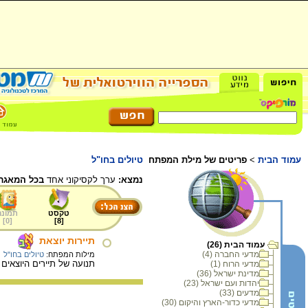
עמוד הבית
>
פריטים של מילת המפתח
טיולים בחו"ל
נמצא:
ערך לקסיקוני אחד
בכל המאגר.
טקסט
תמונה
]
0
[
]
8
[
תיירות יוצאת
עמוד הבית (26)
מדעי החברה (4)
מילות המפתח:
טיולים בחו"ל
תנועה של תיירים היוצאים 
מדעי הרוח (1)
מדינת ישראל (36)
יהדות ועם ישראל (23)
מדעים (33)
מדעי כדור-הארץ והיקום (30)