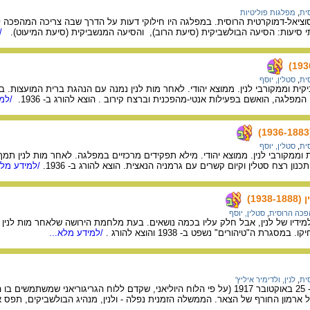
ית
,
מפלגות פוליטיות
יאל-דמוקרטית הרוסית. במפלגה היו חילוקי דעות על הדרך שבה צריכה המהפכה להתחו
/ל
ית
,
סטלין, יוסף
ת וממקורבי לנין. ממוצא יהודי. לאחר מות לנין נמנה עם הנהגת ברית המועצות. בוו
 המפלגה, הואשם בפעילות אנטי-מהפכנית וברצח קירוב . הוצא להורג ב- 1936.
/למי
ית
,
סטלין, יוסף
ון רצח סטלין וקיום קשרים עם גרמניה הנאצית. הוצא להורג ב- 1936.
/למידע מלא
193)
כה הרוסית
,
סטלין, יוסף
למידיו של לנין, אבל חלק עליו בכמה נושאים. בעת מלחמת הירושה שלאחר מות לנין
גרת ה"טיהורים" נשפט ב- 1938 והוצא להורג .
/למידע מלא...
ית
,
לנין, ולדימיר איליץ'
מהפכה שפרצה ברוסיה ב- 25 באוקטובר 1917 (על פי הלוח היוליאני, שקדם ללוח הגרי
ל ארמון החורף של הצאר. הממשלה הזמנית נפלה - ולנין, מנהיג הבולשביקים, תפס