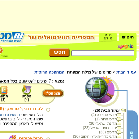
עמוד הבית
>
פריטים של מילת המפתח
המהפכה הרוסית
נמצאו:
7 ערכים לקסיקונים
בכל המאג
טקסט
תמונה
]
3
[
]
4
[
לב דוידוביץ' טרוצקי (1940-1879)
עמוד הבית (26)
מדעי החברה (4)
מילות המפתח:
המהפכה הרוס
מדעי הרוח (1)
מדינת ישראל (36)
וסייע לו בארגון המהפכה 
יהדות ועם ישראל (23)
מדעים (33)
מדעי כדור-הארץ והיקום (30)
הבולשביקים