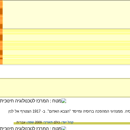
שמו המקורי - לייב ברונשטיין. מהפכן והוגה דעות יהודי-רוסי. בן למשפחה של חקלאים יהודים אמידים מדרום רוסיה. ממנהיגי המהפכה ברוסיה ומייסד "הצבא האדום". ב- 1917 הצטרף אל לנין
קהל יעד:
כולם
תאריך:
2009
שפה:
עברית