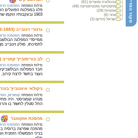
טכנולוגיה ומוצרים (61)
מילות המפתח:
המהפכה הרוס
מתמטיקה וסטטיסטיקה (48)
פלג במפלגת הפועלים הסוצ
אמנויות (29)
1903 ובעקבותיו הוקמו שתי סיעות: הסיעה הבולשביקית (סיעת הרוב), והסיעה המנשביקית (סיעת המיעוט).
אחר (6)
ישראל (חדש) (3)
גרגורי זינובייב (1936-1883)
מילות המפתח:
המהפכה הרוס
ממייסדי המפלגה הבולשביקי
לתמיכתו, סולק זינובייב מן
לב בוריסוביץ' קמנייב (1936-1883)
מילות המפתח:
המהפכה הרוס
נעצר בחשד לרצח קירוב, תכנ
ניקולאי איוונוביץ' בוכרין (8-1888
מילות המפתח:
קומוניזם
,
המהפ
מנהיג קומוניסטי. היה מת
החל סטלין לחשוד בו והרחיקו. במס
מהפכת אוקטובר
מילות המפתח:
המהפכה הרוס
בנייני הממשלה הזמנית וע
מלא...