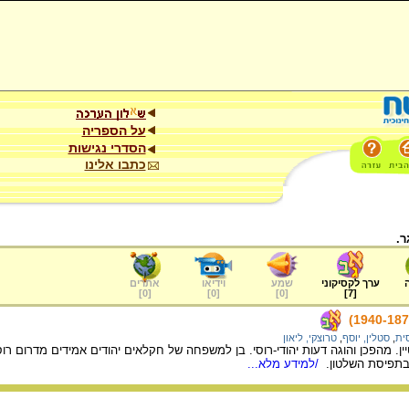
על הספריה
הסדרי נגישות
כתבו אלינו
ר.
ערך לקסיקוני
שמע
וידיאו
אתרים
]
0
[
]
0
[
]
0
[
]
7
[
ית
,
סטלין, יוסף
,
טרוצקי, ליאון
ובתפיסת השלטון.
/למידע מלא...