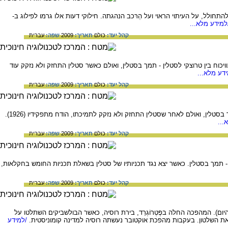
לל, על העיתוי הראוי ועל הְרּכב הנהגתה. חילוקי דעות אלו גרמו לפילוג ב-
מידע מלא...
קהל יעד:
כולם
תאריך:
2009
שפה:
עברית
יכוח בין טרוצקי לסטלין - תמך בסטלין, ואולם כאשר סטלין התחזק ולא נזקק עוד
דע מלא...
קהל יעד:
כולם
תאריך:
2009
שפה:
עברית
חבר המפלגה הבולשביקית וממקורבי לנין. ממוצא יהודי. מילא תפקידים מרכזיים במפלגה. לאחר מות לנין תמך בסטלין, ואולם לאחר שסטלין התחזק ולא נזקק לתמיכתו, הודח מתפקידיו (1926).
...
קהל יעד:
כולם
תאריך:
2009
שפה:
עברית
 - תמך בסטלין. כאשר יצא נגד תכניותיו של סטלין בשאלת תכניות החומש בחקלאות,
קהל יעד:
כולם
תאריך:
2009
שפה:
עברית
גוריאני שמשתמשים בו היום). המהפכה החלה בפֶּטְרוֹגְרַד, בירת רוסיה, כאשר הבולשביקים השתלטו על
 את השלטון. בעקבות מהפכת אוקטובר נעשתה רוסיה למדינה קומוניסטית.
/למידע