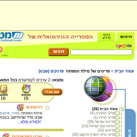
עמוד הבית
>
פריטים של מילת המפתח
פרנקים (שבט)
נמצאו:
2 ערכים לקסיקונים
בכל המאג
טקסט
תמונה
]
1
[
]
1
[
ויזיגותים
עמוד הבית (26)
מדעי החברה (4)
מילות המפתח:
ספרד
,
פרנקים
שבט נודד שהתיישב בגבול האימפריה הרומית. הווי
מדעי הרוח (1)
מדינת ישראל (36)
/למידע מלא...
יהדות ועם ישראל (23)
מדעים (33)
מדעי כדור-הארץ והיקום (30)
שבט הפראנקים