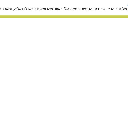
 ה-5 באזור שהרומאים קראו לו גאליה, ומאז החל להיקרא "ממלכת הפראנקים" (צרפת של ימינו).