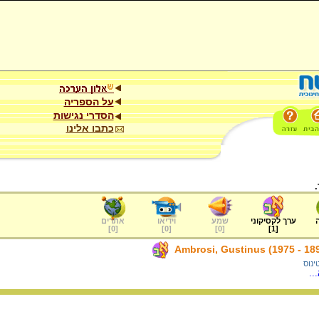
על הספריה
הסדרי נגישות
כתבו אלינו
ערך לקסיקוני
שמע
וידיאו
אתרים
]
0
[
]
0
[
]
0
[
]
1
[
ינוס
..