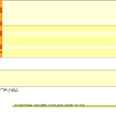
קהל יעד:
חטיבה,
תיכון
תאריך:
2007
שפה:
אנגלית
עברית