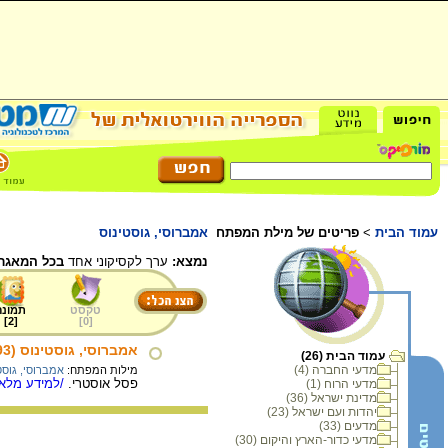
עמוד הבית
>
פריטים של מילת המפתח
אמברוסי, גוסטינוס
נמצא:
ערך לקסיקוני אחד
בכל המאגר.
טקסט
תמונה
]
2
[
]
0
[
אמברוסי, גוסטינוס (1893 - 1975) Ambrosi, Gustinus
עמוד הבית (26)
מדעי החברה (4)
מילות המפתח:
אמברוסי, גוסט
פסל אוסטרי.
/למידע מלא.
מדעי הרוח (1)
מדינת ישראל (36)
יהדות ועם ישראל (23)
מדעים (33)
מדעי כדור-הארץ והיקום (30)