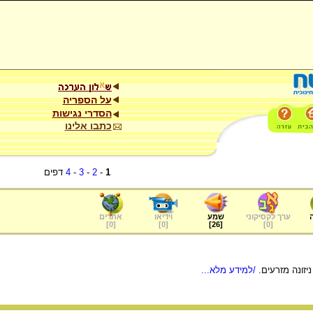
על הספריה
הסדרי נגישות
כתבו אלינו
1
-
2
-
3
-
4
דפים
ערך לקסיקוני
שמע
וידיאו
אתרים
]
0
[
]
0
[
]
26
[
]
0
[
יזונה מזרעים.
/למידע מלא...