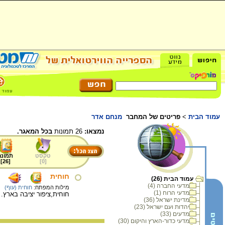
עמוד הבית
>
פריטים של המחבר
מנחם אדר
נמצאו:
26 תמונות
בכל המאגר.
טקסט
תמונה
]
26
[
]
0
[
חוחית
עמוד הבית (26)
מדעי החברה (4)
מילות המפתח:
חוחית (עוף)
מדעי הרוח (1)
חוחית,ציפור יציבה בארץ. נ
מדינת ישראל (36)
יהדות ועם ישראל (23)
מדעים (33)
מדעי כדור-הארץ והיקום (30)