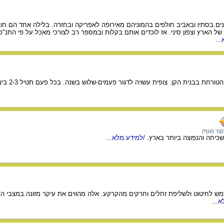
ם.בסתיו ובאביב חולפים בהמוניהם מאירופה לאפריקה ובחזרה. בלילה אחד הם חוצי
ל הארץ וצפון סיני. אז לוכדים אותם בקלות ובמספר רב לצורכי מאכל.על פי התנ"כ 
..
ורחת בבנית הקן. צופית עשויה לדגור פעמים-שלוש בשנה. בכל פעם תטיל 2-3 ביצים.
קור (עוף)
שכיחה והנפוצה ביותר בארץ.
/למידע מלא...
מש לחיטוט ולשליפת זחלים וחרקים מהקרקע. אלה מהווים את עיקר מזונה.במצבי הת
...