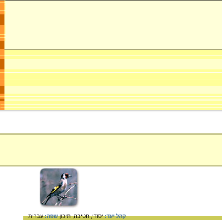
קהל יעד:
יסודי,
חטיבה,
תיכון
שפה:
עברית