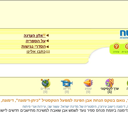
על הספריה
הסדרי נגישות
כתבו אלינו
ערך לקסיקוני
שמע
וידיאו
אתרים
]
0
[
]
0
[
]
0
[
]
1
[
נואם בטקס הנחת אבן הפינה למפעל הטקסטיל "כיתן-דימונה", דימונה, דצמ
,
דימונה (יישוב עירוני)
,
היסטוריה של מדינת ישראל. עשור שני
,
עיירות וערי פיתוח
מונה ביוזמת פנחס ספיר נועד לשמש אבן שואבת למשיכת מתיישבים חדשים לייש