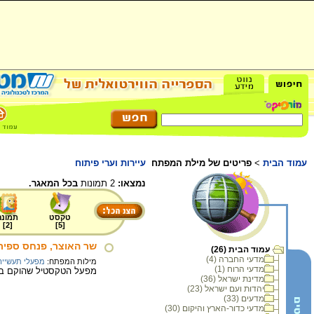
עמוד הבית
>
פריטים של מילת המפתח
עיירות וערי פיתוח
נמצאו:
2 תמונות
בכל המאגר.
טקסט
תמונה
]
2
[
]
5
[
שר האוצר, פנחס ספיר, 
עמוד הבית (26)
מדעי החברה (4)
מילות המפתח:
מפעלי תעשייה
מדעי הרוח (1)
מפעל הטקסטיל שהוקם בדי
מדינת ישראל (36)
יהדות ועם ישראל (23)
מדעים (33)
מדעי כדור-הארץ והיקום (30)