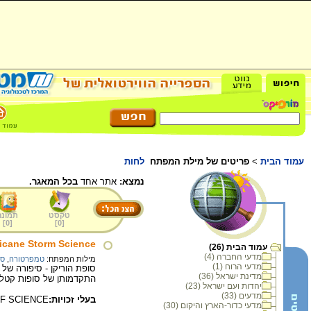
עמוד הבית
>
פריטים של מילת המפתח
לחות
נמצא:
אתר אחד
בכל המאגר.
טקסט
תמונה
]
0
[
]
0
[
icane Storm Science
עמוד הבית (26)
מדעי החברה (4)
מילות המפתח:
טמפרטורה
,
סע
מדעי הרוח (1)
סופת הוריקן - סיפורה ש
מדינת ישראל (36)
התקדמותן של סופות קטלני
יהדות ועם ישראל (23)
מדעים (33)
בעלי זכויות:
F SCIENCE
מדעי כדור-הארץ והיקום (30)