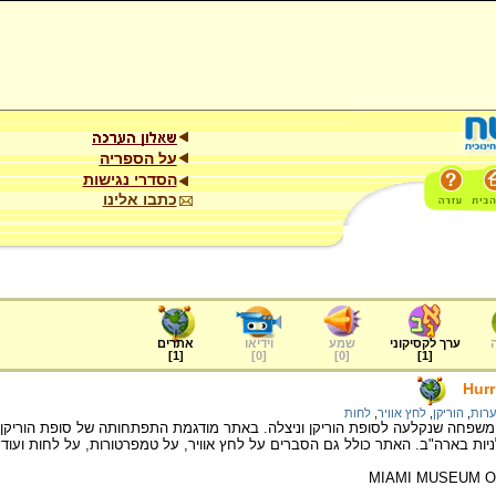
על הספריה
הסדרי נגישות
כתבו אלינו
ערך לקסיקוני
שמע
וידיאו
אתרים
]
1
[
]
0
[
]
0
[
]
1
[
Hurr
רות
,
הוריקן
,
לחץ אוויר
,
לחות
ל משפחה שנקלעה לסופת הוריקן וניצלה. באתר מודגמת התפתחותה של סופת הוריק
ות בארה"ב. האתר כולל גם הסברים על לחץ אוויר, על טמפרטורות, על לחות ועוד.
MIAMI MUSEUM O