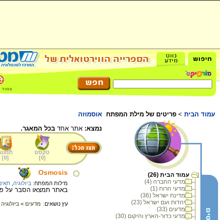
עמוד הבית
>
פריטים של מילת המפתח
אוסמוזה
נמצא:
אתר אחד
בכל המאגר.
טקסט
תמונה
]
0
[
]
0
[
Osmosis
עמוד הבית (26)
מדעי החברה (4)
מילות המפתח:
ביולוגיה
,
תאים
מדעי הרוח (1)
באתר תמצאו הסבר על פעפ
מדינת ישראל (36)
יהדות ועם ישראל (23)
עץ נושאים:
מדעים
>
ביולוגיה
מדעים (33)
מדעי כדור-הארץ והיקום (30)