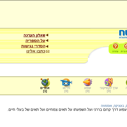
על הספריה
הסדרי נגישות
כתבו אלינו
ערך לקסיקוני
שמע
וידיאו
אתרים
]
1
[
]
0
[
]
0
[
]
0
[
,
בוטניקה
,
אוסמוזה
וע דרך קרום בררני ועל השפעתו על תאים צמחיים ועל תאים של בעלי חיים.