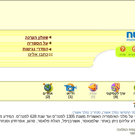
על הספריה
הסדרי נגישות
כתבו אלינו
ערך לקסיקוני
שמע
וידיאו
אתרים
]
2
[
]
1
[
]
0
[
]
4
[
ר החמישי (מלך אשור)
,
סנחריב (מלך אשור)
האתר מוסר מידע היסטורי על מלכי האימפריה
ע עליהם ניתן באתר: שלמנאסר, אשורבניפל, תגלת פלאסר, סרגון, אסרחדון וסנחרי
ופת המלוכה
ור