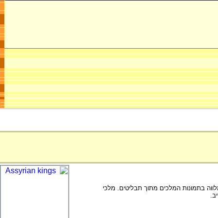
 האשורית משנת 1305 לפנה"ס ועד שנת 628 לפנה"ס. המידע מלווה בתמונות המלכים מתוך תבליטים. מלכי
ב.