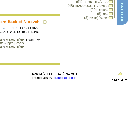
טכנולוגיה ומוצרים (61)
מתמטיקה וסטטיסטיקה (48)
אמנויות (29)
אחר (6)
ישראל (חדש) (3)
ern Sack of Nineveh
מילות המפתח:
סנחריב (מלך 
מאמר מתוך כתב עת אינטרנ
עץ נושאים:
עולם המקרא
>
אר
מקרא [תנך]
>
תק
עולם המקרא
>
אש
נמצאו:
2 אתרים
בכל המאגר.
Thumbnails by:
pagepeeker.com