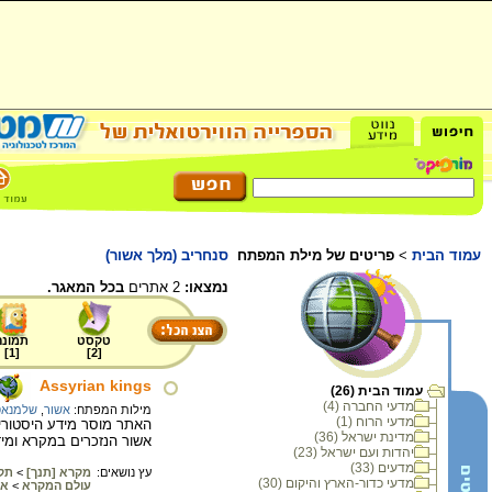
עמוד הבית
>
פריטים של מילת המפתח
סנחריב (מלך אשור)
נמצאו:
2 אתרים
בכל המאגר.
טקסט
תמונה
]
1
[
]
2
[
Assyrian kings
עמוד הבית (26)
מדעי החברה (4)
מילות המפתח:
אשור
,
שלמנאס
מדעי הרוח (1)
מדינת ישראל (36)
אשור הנזכרים במקרא ומיד
יהדות ועם ישראל (23)
מדעים (33)
עץ נושאים:
מקרא [תנך]
>
תק
מדעי כדור-הארץ והיקום (30)
עולם המקרא
>
אש