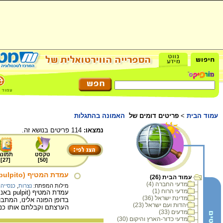
עמוד הבית
>
פריטים דומים של
האמונה בהתגלות
נמצאו:
114 פריטים בנושא זה.
טקסט
תמונה
]
27
[
]
50
[
עמדת המטיף (pulpito) בקתדרלה של ברגה : הערצת המגים
עמוד הבית (26)
מדעי החברה (4)
מילות המפתח:
נצרות
,
כנסייה
,
מדעי הרוח (1)
מדינת ישראל (36)
בדופן הפונה אלינו, המתב
יהדות ועם ישראל (23)
הערצתם וקבלתם אותו כנציג האלוהות
מדעים (33)
מדעי כדור-הארץ והיקום (30)