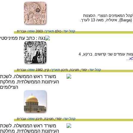
 השבועית לקהל המאמינים הנוצרי. הסצנות
.
קהל יעד:
כולם
תאריך:
2003
שפה:
עברית
בציור נראה מלאך המבשר למריה שהיא בהריון מרוח הקודש והיא נבהלת נוכח האור הבוקע מהמלאך. בשני הקצוות עומדים שני קדושים. ברקע, 4
...
קהל יעד:
יסודי,
חטיבה,
תיכון
תאריך:
קיץ, 1982
שפה:
עברית
קהל יעד:
יסודי,
חטיבה,
תיכון
שפה:
עברית