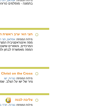
מילות המפתח:
אסלאם
,
תפילה
בתמונה - מוסלמים כורעי
חצי האי ערב ראשית המ
מילות המפתח:
אסלאם
,
חצי ה
מפה אינטראקטיבית המציג
המרכזיים, והאזורים שישב
המפה מאפשרת לבחון ולהב
Christ on the Cross
מילות המפתח:
נצרות
,
ישו
ציור של ישו על הצלב. שמן על בד, 1580, 2.50x1.80 מטר. הציור מוצג
צליבה לבנה
מילות המפתח:
נצרות
,
תנ"ך ב