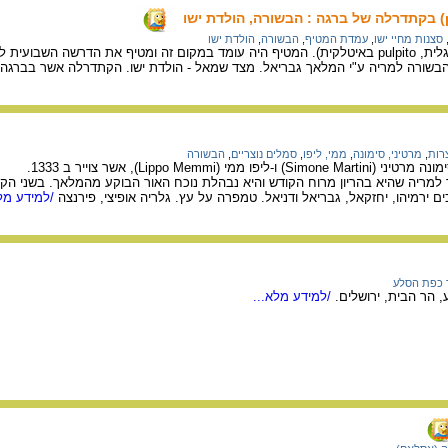
סצנות מחיי ישו
,
עמדת המטיף
,
הבשורה
,
הולדת ישו
עמדת המטיף (pulpit באנגלית, pulpito באיטלקית). המטיף היה עומד במקום זה ומטיף את הדרשה
ה למריה ע"י המלאך גבריאל. מצד שמאל - הולדת ישו. הקתדרלה אשר בברגה (Barga), איטליה, מאה 13 לערך
רות
,
מרטיני, סימונה
,
ממי, ליפו
,
סמלים נוצריים
,
הבשורה
י (Lippo Memmi), אשר צוייר ב 1333.
ם ירמיהו, יחזקאל, גבריאל ודניאל. טמפרה על עץ. גלריה אופיצי, פירנצה
/למידע מלא
 כפת הסלע
הר הבית, ירושלים.
/למידע מלא...