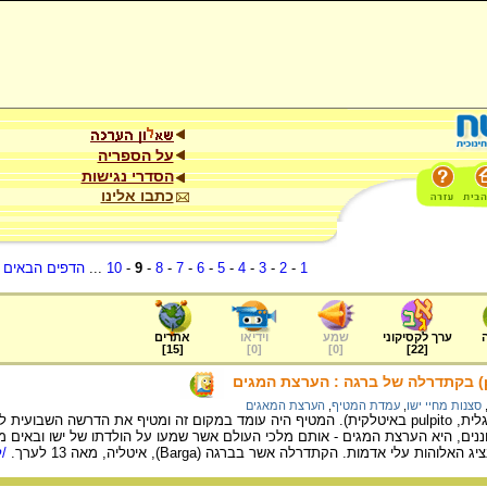
על הספריה
הסדרי נגישות
כתבו אלינו
1
-
2
-
3
-
4
-
5
-
6
-
7
-
8
-
9
-
10
...
הדפים הבאים
.
ערך לקסיקוני
שמע
וידיאו
אתרים
]
15
[
]
0
[
]
0
[
]
22
[
סצנות מחיי ישו
,
עמדת המטיף
,
הערצת המאגים
עמדת המטיף (pulpit באנגלית, pulpito באיטלקית). המטיף היה עומד במקום זה ומטיף את הדר
וננים, היא הערצת המגים - אותם מלכי העולם אשר שמעו על הולדתו של ישו ובאים 
 עלי אדמות. הקתדרלה אשר בברגה (Barga), איטליה, מאה 13 לערך.
/ל