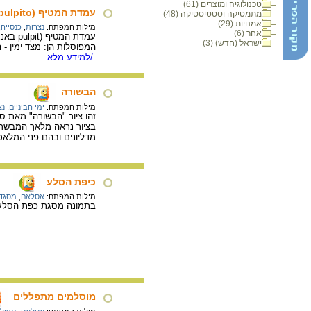
טכנולוגיה ומוצרים (61)
עמדת המטיף (pulpito) בקתדרלה של ברגה : הבשורה, הולדת ישו
מתמטיקה וסטטיסטיקה (48)
אמנויות (29)
מילות המפתח:
נצרות
,
כנסייה
,
אחר (6)
ישראל (חדש) (3)
המפוסלות הן: מצד ימין - הבשור
/למידע מלא...
הבשורה
מילות המפתח:
ימי הביניים
,
נצ
זהו ציור "הבשורה" מאת סימונה מרטיני (Simone Martini) ו-ליפו ממ
מדליונים ובהם פני המלאכי
כיפת הסלע
מילות המפתח:
אסלאם
,
מסגד
בתמונה מסגת כפת הסלע, 
מוסלמים מתפללים