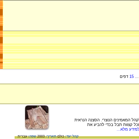
..
15
דפים
שה השבועית לקהל המאמינים הנוצרי. הסצנה הנראית
מכל קצוות תבל בכדי להביע את
מידע מלא...
קהל יעד:
כולם
תאריך:
2003
שפה:
עברית