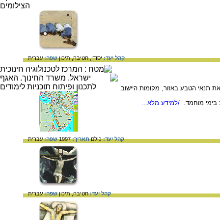
קהל יעד:
יסודי,
חטיבה,
תיכון
שפה:
עברית
 תנאי הטבע באזור, מקומות היישוב
 בימי מוחמד.
/למידע מלא...
קהל יעד:
כולם
תאריך:
1997
שפה:
עברית
קהל יעד:
חטיבה,
תיכון
שפה:
עברית