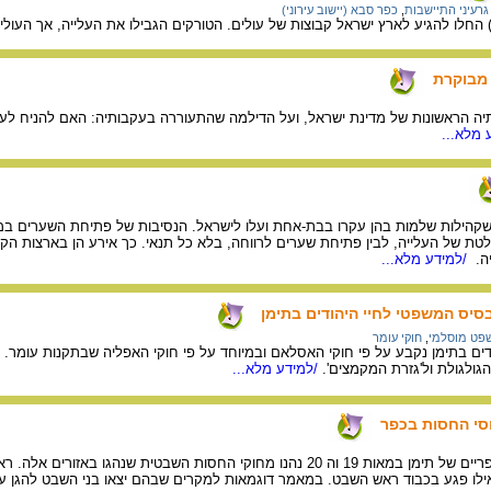
גרעיני התיישבות
,
כפר סבא (יישוב עירוני)
 מבוקרת
תיה הראשונות של מדינת ישראל, ועל הדילמה שהתעוררה בעקבותיה: האם להניח לע
 מלא...
, שקהילות שלמות בהן עקרו בבת-אחת ועלו לישראל. הנסיבות של פתיחת השערים ב
טת של העלייה, לבין פתיחת שערים לרווחה, בלא כל תנאי. כך אירע הן בארצות הקומ
יה.
/למידע מלא...
סיס המשפטי לחיי היהודים בתימן
פט מוסלמי
,
חוקי עומר
ם בתימן נקבע על פי חוקי האסלאם ובמיוחד על פי חוקי האפליה שבתקנות עומר
ולגולת ול'גזרת המקמצים'.
/למידע מלא...
סי החסות בכפר
היהודים שחיו בחבלים הכפריים של תימן במאות 19 וה 20 נהנו מחוקי החסות השבטית 
אילו פגע בכבוד ראש השבט. במאמר דוגמאות למקרים שבהם יצאו בני השבט להגן על