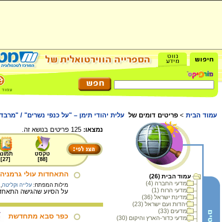
עמוד הבית
>
פריטים דומים של
עלית יהודי תימן – "על כנפי נשרים" / "מרב
נמצאו:
125 פריטים בנושא זה.
טקסט
תמונה
]
27
[
]
88
[
התאחדות עולי גרמניה
עמוד הבית (26)
מדעי החברה (4)
מילות המפתח:
עלייה וקליטה
,
מדעי הרוח (1)
על הסיוע שהגישה התאחדות
מדינת ישראל (36)
יהדות ועם ישראל (23)
מדעים (33)
כפר סבא מתחדשת
מדעי כדור-הארץ והיקום (30)