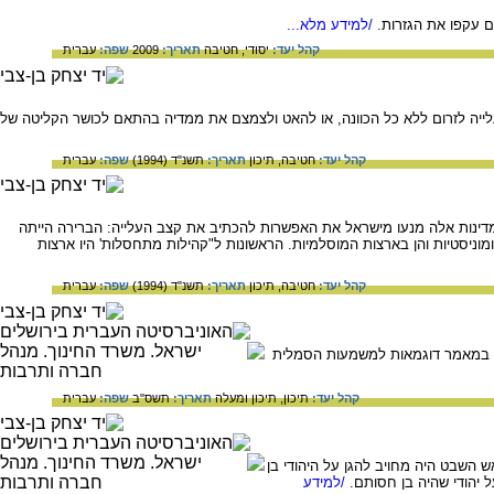
/למידע מלא...
קהל יעד:
יסודי,
חטיבה
תאריך:
2009
שפה:
עברית
לייה לזרום ללא כל הכוונה, או להאט ולצמצם את ממדיה בהתאם לכושר הקליטה של
קהל יעד:
חטיבה,
תיכון
תאריך:
תשנ"ד (1994)
שפה:
עברית
מדינות אלה מנעו מישראל את האפשרות להכתיב את קצב העלייה: הברירה הייתה
וניסטיות והן בארצות המוסלמיות. הראשונות ל"קהילות מתחסלות' היו ארצות
קהל יעד:
חטיבה,
תיכון
תאריך:
תשנ"ד (1994)
שפה:
עברית
. במאמר דוגמאות למשמעות הסמלית
קהל יעד:
תיכון,
תיכון ומעלה
תאריך:
תשס"ב
שפה:
עברית
שנהגו באזורים אלה. ראש השבט היה מחויב להגן על היהודי בן
 יהודי שהיה בן חסותם.
/למידע