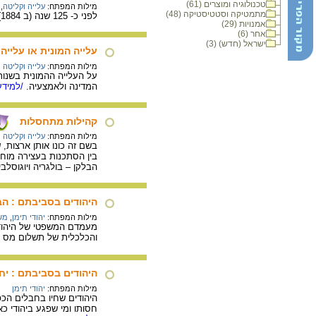
טכנולוגיה ומוצרים (61)
מילות המפתח:
עלייה וקליטה
,
מתמטיקה וסטטיסטיקה (48)
לפני כ- 125 שנה (ב 1884) החלו להגיע לארץ ישראל קבוצות של עולים. הטורקים הגבילו את העלייה, אך העולים עקפו את הגזרות.
אמנויות (29)
אחר (6)
ישראל (חדש) (3)
עלייה המונית או עלייה
מילות המפתח:
עלייה וקליטה
על העלייה ההמונית בשנו
המדינה ולאמצעיה.
/למידע
קהילות מתחסלות
מילות המפתח:
עלייה וקליטה
בשם זה כונו אותן ארצות
בין הסתכנות בעצירה מוחל
הבלקן – בולגריה ויוגוסלב
היהודים בסביבתם : הב
מילות המפתח:
יהודי תימן
,
מש
מעמדם המשפטי של היהודי
והכלכלית של תשלום מס הג
היהודים בסביבתם : יח
מילות המפתח:
יהודי תימן
חסותו ומי שפגע ביהודי כ