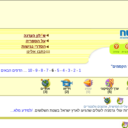
על הספריה
הסדרי נגישות
כתבו אלינו
ד הקסמים"
1
-
2
-
3
-
4
-
5
-
6
-
7
-
8
-
9
-
10
...
הדפים הבאים
.
ערך לקסיקוני
שמע
וידיאו
אתרים
]
3
[
]
2
[
]
0
[
]
5
[
עלייה חמישית
,
ארגונים וולונטריים
 עולי גרמניה לעולים שהגיעו לארץ ישראל בשנות השלושים.
/למידע מלא...