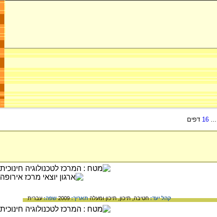
..
16
דפים
קהל יעד:
חטיבה,
תיכון,
תיכון ומעלה
תאריך:
2009
שפה:
עברית