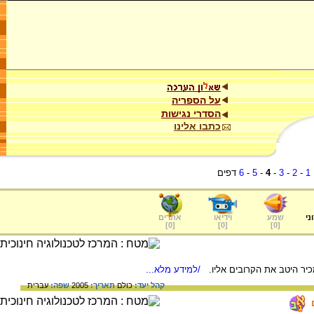
על הספריה
הסדרי נגישות
כתבו אלינו
1
-
2
-
3
-
4
-
5
-
6
דפים
ני
שמע
וידיאו
אתרים
]
0
[
]
0
[
]
0
[
יר היטב את הקרובים אליו.
/למידע מלא...
קהל יעד:
כולם
תאריך:
2005
שפה:
עברית