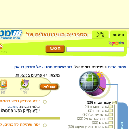
עמוד הבית
>
פריטים דומים של
בור ששתית ממנו - אל תזרוק בו אבן
נמצאו:
47 פריטים בנושא זה.
טקסט
תמונה
]
0
[
]
0
[
יודע הצדיק נפש בהמתו
עמוד הבית (26)
מדעי החברה (4)
מילות המפתח:
פתגמים
יוֹדֵעַ צַדִּיק נֶפֶשׁ בְּהֶמְתּוֹ
מדעי הרוח (1)
מדינת ישראל (36)
יהדות ועם ישראל (23)
מדעים (33)
יפה שתיקה לחכמים, ק
מדעי כדור-הארץ והיקום (30)