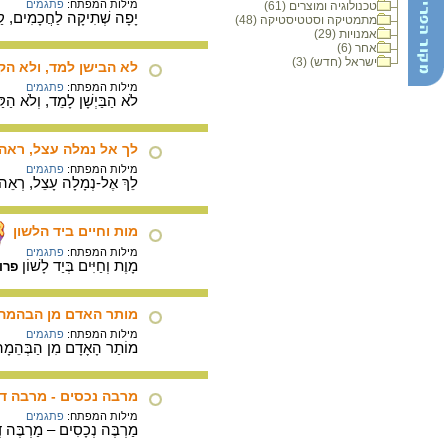
מילות המפתח:
פתגמים
טכנולוגיה ומוצרים (61)
יָפָה שְׁתִיקָה לַחֲכָמִים, קַל
מתמטיקה וסטטיסטיקה (48)
אמנויות (29)
אחר (6)
ישראל (חדש) (3)
לא הבישן למד, ולא הק
מילות המפתח:
פתגמים
לֹא הַבַּיְשָׁן לָמֵד, וְלֹא הַקּ
לך אל נמלה עצל, ראה 
מילות המפתח:
פתגמים
לֵךְ אֶל-נְמָלָה עָצֵל, רְאֵה 
מות וחיים ביד הלשון
מילות המפתח:
פתגמים
מָוֶת וְחַיִּים בְּיַד לָשׁוֹן
פרו
מותר האדם מן הבהמה
מילות המפתח:
פתגמים
מוֹתַר הָאָדָם מִן הַבְּהֵמָ
מרבה נכסים - מרבה ד
מילות המפתח:
פתגמים
מַרְבֶּה נְכָסִים – מַרְבֶּה דּ