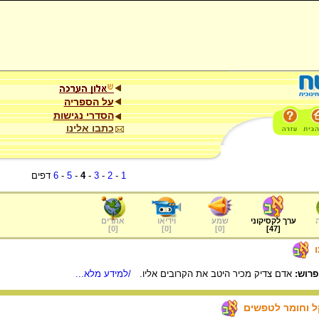
על הספריה
הסדרי נגישות
כתבו אלינו
1
-
2
-
3
-
4
-
5
-
6
דפים
ערך לקסיקוני
שמע
וידיאו
אתרים
]
0
[
]
0
[
]
0
[
]
47
[
פרוש:
אדם צדיק מכיר היטב את הקרובים אליו.
/למידע מלא...
ל וחומר לטפשים