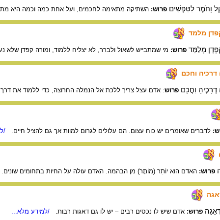
 וָחֹמֶר לַטִּפְּשִׁים
פרוש:
השתיקה מתאימה לחכמים, ועל אחת כמה וכמה היא מת
פדן מלמד
ַפְּדָן מְלַמֵּד
פרוש:
מי שמתבייש לשאול ולברר, לא יצליח ללמוד, ומורה קפדן שלא נעי
דרכיה וחכם
דְרָכֶיהָ וַחֲכָם
פרוש
: אדם עצל צריך ללכת אל הנמלה החרוצה, כדי ללמוד את דרך ח
ש:
לדברים שאומרים יש כוח עצום. הם עלולים לגרום למוות אך גם להציל חיים.
/למ
ה
פרוש:
האדם הוא יוֹתֵר (מוֹתָר) מן הבהמה. האדם עולה על החיות בתחומים שונים.
אגה
ְאָגָה
פרוש:
אדם שיש לו נכסים רבים – יש לו גם דאגות רבות.
/למידע מלא...