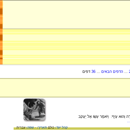
...
הדפים הבאים
...
36
דפים
א עָיֵף: וַיֹּאמֶר עֵשָׂו אֶל יַעֲקֹב
.
קהל יעד:
כולם
תאריך:
-
שפה:
עברית