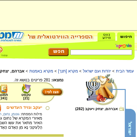
עמוד הבית
>
יהדות ועם ישראל
>
מקרא [תנך]
>
מקרא באמנות
>
אברהם, יצחק 
נמצאו:
281 פריטים בנושא זה.
טקסט
תמונה
]
241
[
]
21
[
יעקב ונזיד העדשים
אברהם, יצחק ויעקב (282)
מילות המפתח:
גוטמן, נחום
,
ת
מאיורי המקרא של נחום גוטמן, 1933. 22X22.9 ס"מ, פחם וד
האיור מתאר את עשו השב רעב מהשד
הַלְעִיטֵנִי נָא מִן הָאָדֹם הָאָדֹם