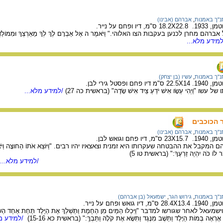
נ"ך באמנות
,
אברהם (אבינו)
חם על נייר.
חרן לכנען בעקבות הצו האלוהי." וַיֹּאמֶר ה אֶל אַבְרָם לֶךְ לְךָ מֵאַרְצְךָ וּמִמּוֹלַדְתְּךָ ו
מידע מלא...
נ"ך באמנות
,
עשיו (בן יצחק)
טל גירי לבן.
וַיְהִי עֵשָׂו אִישׁ יֹדֵעַ צַיִד אִישׁ שָׂדֶה" (בראשית כה 27)
/למידע מלא...
 הכוכבים
נ"ך באמנות
,
אברהם (אבינו)
 וגואש לבן.
את ההבטחה שעקרותו היא זמנית וצאצאיו יהיו רבים. "וַיּוֹצֵא אֹתוֹ הַחוּצָה וַיֹּאמֶר הַבֶּט
אִם תּוּכַל לִסְפֹּר אֹתָם וַיֹּאמֶר לוֹ כֹּה יִהְיֶה זַרְעֶךָ:" (בראשית טו 5)
/למידע מלא...
נ"ך באמנות
,
גירוש הגר
,
ישמעאל (בן אברהם)
פחם על נייר.
ר שגורשו למדבר "וַיִּכְלוּ הַמַּיִם מִן הַחֶמֶת וַתַּשְׁלֵךְ אֶת הַיֶּלֶד תַּחַת אַחַד הַשִּׂיחִם: ו
ֶרְאֶה בְּמוֹת הַיָּלֶד וַתֵּשֶׁב מִנֶּגֶד וַתִּשָּׂא אֶת קֹלָהּ וַתֵּבְךְּ:" (בראשית כא 15-16)
/למידע מל