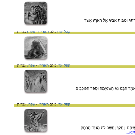
ּמִבֵּית אָבִיךָ אֶל הָאָרֶץ אֲשֶׁר
קהל יעד:
כולם
תאריך:
-
שפה:
עברית
קהל יעד:
כולם
תאריך:
-
שפה:
עברית
 נָא הַשָּׁמַיְמָה וּסְפֹר הַכּוֹכָבִים
קהל יעד:
כולם
תאריך:
-
שפה:
עברית
ַתֵּלֶךְ וַתֵּשֶׁב לָהּ מִנֶּגֶד הַרְחֵק
א...