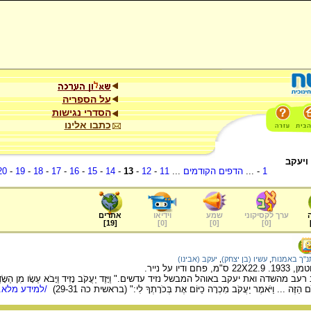
על הספריה
הסדרי נגישות
כתבו אלינו
ויעקב
1
- ...
הדפים הקודמים
...
11
-
12
-
13
-
14
-
15
-
16
-
17
-
18
-
19
-
20
ערך לקסיקוני
שמע
וידיאו
אתרים
]
19
[
]
0
[
]
0
[
]
0
[
נ"ך באמנות
,
עשיו (בן יצחק)
,
יעקב (אבינו)
יו על נייר.
ה ואת יעקב באוהל המבשל נזיד עדשים." וַיָּזֶד יַעֲקֹב נָזִיד וַיָּבֹא עֵשָׂו מִן הַשָּׂדֶה וְהוּ
 הַזֶּה ... וַיֹּאמֶר יַעֲקֹב מִכְרָה כַיּוֹם אֶת בְּכֹרָתְךָ לִי:" (בראשית כה 29-31)
/למידע מלא..