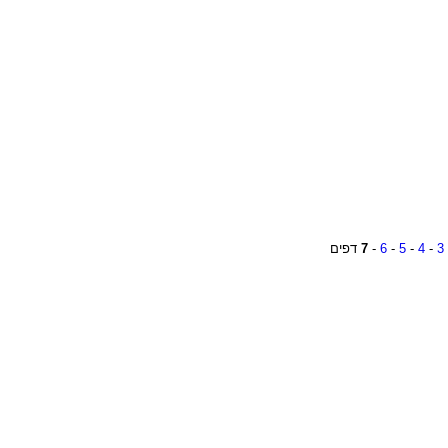
3
-
4
-
5
-
6
-
7
דפים