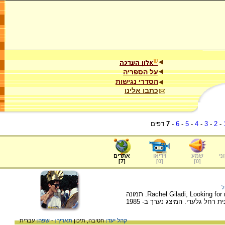
על הספריה
הסדרי נגישות
כתבו אלינו
-
2
-
3
-
4
-
5
-
6
-
7
דפים
ני
שמע
וידיאו
אתרים
]
7
[
]
0
[
]
0
[
ל
Rachel Giladi, Looking for my kingdom, Performance, Tel Aviv, 1985. תמונה
מתוך המיצג "מבקשת את המלוכה" של האמנית רחל גלעדי. המיצג נערך ב- 1985
קהל יעד:
חטיבה,
תיכון
תאריך:
-
שפה:
עברית