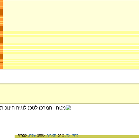
קהל יעד:
כולם
תאריך:
2005
שפה:
עברית