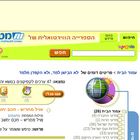
עמוד הבית
>
פריטים דומים של
לא הבישן למד, ולא הקפדן מלמד
נמצאו:
47 ערכים לקסיקונים בנושא זה.
טקסט
תמונה
]
0
[
]
0
[
אויל מחריש - חכם יחש
עמוד הבית (26)
מדעי החברה (4)
מילות המפתח:
פתגמים
אֱוִיל מַחֲרִישׁ – חָכָם יֵחָשֵׁב
מדעי הרוח (1)
מדינת ישראל (36)
יהדות ועם ישראל (23)
פרושו:
טיפש ששומר על שת
מדעים (33)
מדעי כדור-הארץ והיקום (30)