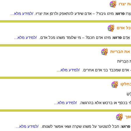
ת יצרו
צְרוֹ
פרוש:
מיהו גיבור? – אדם שיודע להתאפק ולרסן את יצריו.
/למידע מלא...
כל אדם
ל אָדָם
פרוש:
מיהו אדם חכם? – מי שלומד משהו מכל אדם.
/למידע מלא...
את הבריות
הַבְּרִיּוֹת
- אדם שמכבד בני אדם אחרים.
/למידע מלא...
חלקו
ְקוֹ
וי בכסף או ברכוש אלא בהרגשה.
/למידע מלא...
פך
פרוש:
חבל להצטער על משהו שקרה ושאי אפשר לשנותו.
/למידע מלא...