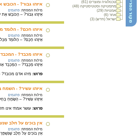
טכנולוגיה ומוצרים (61)
איזהו גבור? - הכובש א
מתמטיקה וסטטיסטיקה (48)
אמנויות (29)
מילות המפתח:
פתגמים
אֵיזֶהוּ גִּבּוֹר? – הַכּוֹבֵשׁ אֶת יִ
אחר (6)
ישראל (חדש) (3)
איזהו חכם? - הלומד מ
מילות המפתח:
פתגמים
אֵיזֶהוּ חָכָם? – הַלּוֹמֵד מִכָּ
איזהו מכבד? - המכבד 
מילות המפתח:
פתגמים
אֵיזֶהוּ מְכֻבָּד? – הַמְּכַבֵּד אֶת 
פרוש:
מיהו אדם מכובד? 
איזהו עשיר? - השמח ב
מילות המפתח:
פתגמים
אֵיזֶהוּ עָשִׁיר? – הַשָּׂמֵחַ בְּחֶל
פרוש:
עושר אמתי אינו תל
אין בוכים על חלב שנש
מילות המפתח:
פתגמים
אֵין בּוֹכִים עַל חָלָב שֶׁנִּשְׁפַּךְ