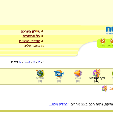
על הספריה
הסדרי נגישות
כתבו אלינו
1
-
2
-
3
-
4
-
5
-
6
דפים
ערך לקסיקוני
שמע
וידיאו
אתרים
]
0
[
]
0
[
]
0
[
]
47
[
ב
יקה, נראה חכם בעיני אחרים.
/למידע מלא...