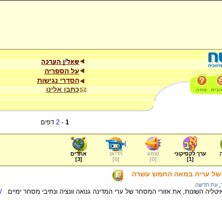
על הספריה
הסדרי נגישות
כתבו אלינו
1
-
2
דפים
ערך לקסיקוני
שמע
וידיאו
אתרים
]
3
[
]
0
[
]
0
[
]
1
[
 של עריה במאה החמש עשרה
,
עת חדשה
טליה השונות, את אזורי המסחר של ערי המדינה גנואה וונציה ונתיבי מסחר ימיים.
/ל