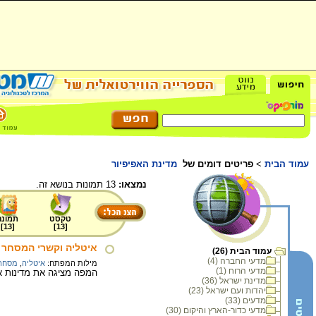
עמוד הבית
>
פריטים דומים של
מדינת האפיפיור
נמצאו:
13 תמונות בנושא זה.
טקסט
תמונה
]
13
[
]
13
[
איטליה וקשרי המסחר
עמוד הבית (26)
מדעי החברה (4)
מילות המפתח:
איטליה
,
מסחר
מדעי הרוח (1)
המפה מציגה את מדינות אי
מדינת ישראל (36)
יהדות ועם ישראל (23)
מדעים (33)
מדעי כדור-הארץ והיקום (30)