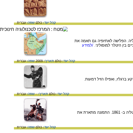
קהל יעד:
כולם
שפה:
עברית
ליה. הפלישה לאתיופיה גם תאמה את
 בין היטלר למוסוליני.
/למידע
קהל יעד:
כולם
תאריך:
2009
שפה:
עברית
קהל יעד:
כולם
תאריך:
-
שפה:
עברית
ויטוריו אמנואלה השני (1820 – 1878) הוכתר למלך הראשון של איטליה המאוחדת בעת ההכרזה על עצמאות איטליה ב- 1861. התמונה מתארת את
קהל יעד:
כולם
שפה:
עברית