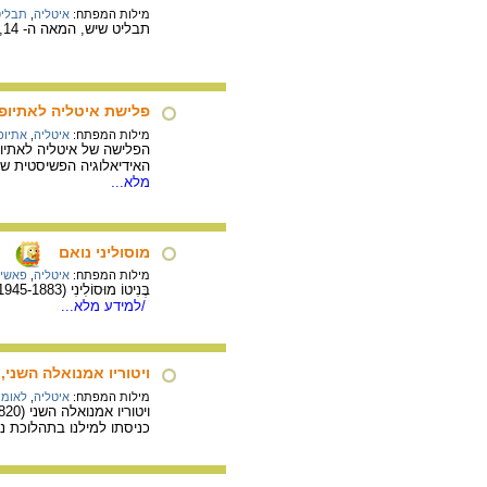
מילות המפתח:
איטליה
,
תבליט
תבליט שיש, המאה ה- 14, איטליה.
פלישת איטליה לאתיופיה, 
מילות המפתח:
איטליה
,
אתיופ
הפלישה של איטליה לאתיופ
האידיאלוגיה הפשיסטית שר
מלא...
מוסוליני נואם
מילות המפתח:
איטליה
,
פאשיז
בֶּנִיטוֹ מוּסוֹלִינִי (1945-1883), מנהיג איטליה הפשיסטית נהג להשתמש בנאומיו באמצעים דרמטיים: נופף בידיו, רקע ברגליו, ואפילו הזיל דמעות.
/למידע מלא...
ויטוריו אמנואלה השני, 
מילות המפתח:
איטליה
,
לאומי
כניסתו למילנו בתהלוכת ני