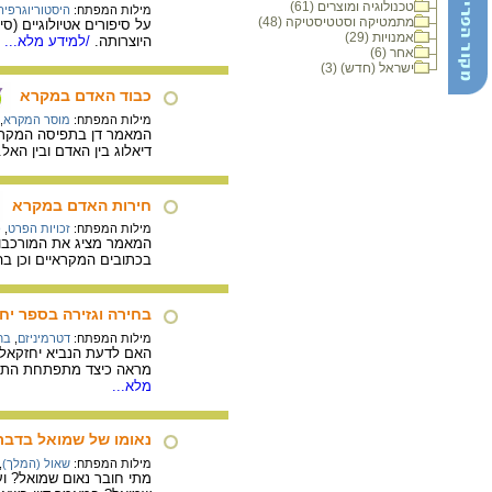
טכנולוגיה ומוצרים (61)
מילות המפתח:
היסטוריוגרפי
מתמטיקה וסטטיסטיקה (48)
על סיפורים אטיולוגיים (
אמנויות (29)
היוצרותה.
/למידע מלא...
אחר (6)
ישראל (חדש) (3)
כבוד האדם במקרא
מילות המפתח:
מוסר המקרא
,
המאמר דן בתפיסה המקראי
דיאלוג בין האדם ובין האל
חירות האדם במקרא
מילות המפתח:
זכויות הפרט
,
פ
המאמר מציג את המורכבות
בכתובים המקראיים וכן ב
בחירה וגזירה בספר יח
מילות המפתח:
דטרמיניזם
,
בח
האם לדעת הנביא יחזקאל 
מראה כיצד מתפתחת התפיסה
מלא...
נאומו של שמואל בדב
מילות המפתח:
שאול (המלך)
,
מתי חובר נאום שמואל? ו