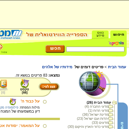
עמוד הבית
>
פריטים דומים של
מידותיו של אלהים
נמצאו:
83 פריטים בנושא זה.
טקסט
תמונה
]
0
[
]
66
[
על כבוד ה'
עמוד הבית (26)
מדעי החברה (4)
מילות המפתח:
פילוסופיה מק
מדעי הרוח (1)
דיון במשמעותו של המונח 
מדינת ישראל (36)
יהדות ועם ישראל (23)
מדעים (33)
על המאמר: יסודות אטי
מדעי כדור-הארץ והיקום (30)