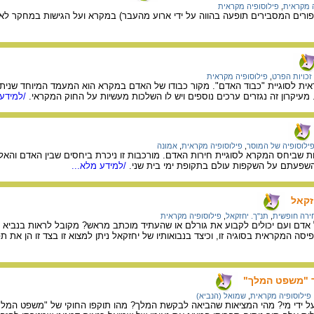
ה מקראית
,
פילוסופיה מקראית
סיפורים המסבירים תופעה בהווה על ידי ארוע מהעבר) במקרא ועל הגישות במחקר לאט
זכויות הפרט
,
פילוסופיה מקראית
ת לסוגיית "כבוד האדם". מקור כבודו של האדם במקרא הוא המעמד המיוחד שניתן
. מעיקרון זה נגזרים ערכים נוספים ויש לו השלכות מעשיות על החוק המקראי.
/למידע 
ילוסופיה של המוסר
,
פילוסופיה מקראית
,
אמונה
 שביחס המקרא לסוגיית חירות האדם. מורכבות זו ניכרת ביחסים שבין האדם והא
השפעתם על השקפות עולם בתקופת ימי בית שני.
/למידע מלא...
זקאל
ירה חופשית
,
תנ"ך. יחזקאל
,
פילוסופיה מקראית
אדם ועם יכולים לקבוע את גורלם או שהעתיד מוכתב מראש? מקובל לראות בנביא יח
 המקראית בסוגיה זו, וכיצד בנבואותיו של יחזקאל ניתן למצוא זו בצד זו הן את ת
ר "משפט המלך"
פילוסופיה מקראית
,
שמואל (הנביא)
על ידי מי? מהי המציאות שהביאה לבקשת המלך? מהו תוקפו החוקי של "משפט המלך"