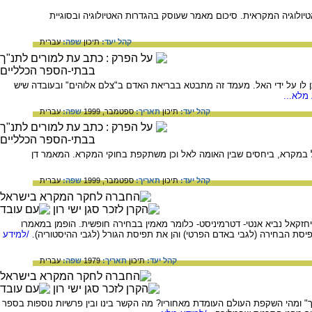
יולוגיה המקראית. סיכום מאמר שעוסק בהגדרות האטיולוגיה ובסוגיית
קהל יעד:
תיכון
שפה:
עברית
 לו על ידי האל. מעמד זה מתבטא בבריאת האדם ב"צלם אלוהים" ובעובדה שיש
מלא...
קהל יעד:
תיכון
תאריך:
ספטמבר, 1999
שפה:
עברית
ל במקרא, ביחסים שבין האומה לאל וכן משתקפת בחוקי המקרא. המאמר דן
קהל יעד:
תיכון
תאריך:
ספטמבר, 1999
שפה:
עברית
זקאל נביא אנטי- דטרמיניסט- כלומר מאמין בבחירה חופשית. הופמן במאמרו
פיסת הבחירה (לגבי באדם הפרטי) והן את תפיסת הגורל (לגבי ההיסטוריה).
/למידע
קהל יעד:
תיכון
תאריך:
1979
שפה:
עברית
 ומהי השקפת העולם העומדת מאחוריו? מה הקשר בינו ובין פרשיות נוספות בספר