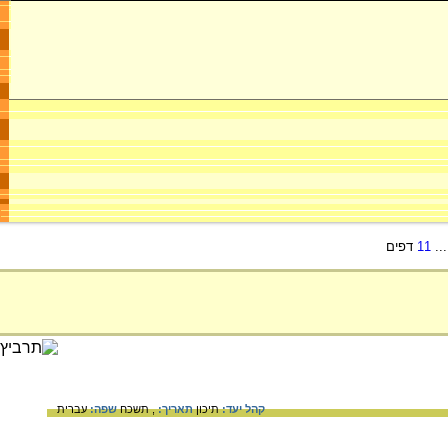
..
11
דפים
קהל יעד:
תיכון
תאריך:
, תשכח
שפה:
עברית