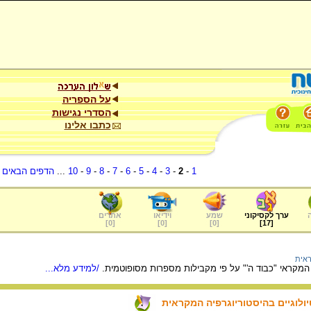
על הספריה
הסדרי נגישות
כתבו אלינו
1
-
2
-
3
-
4
-
5
-
6
-
7
-
8
-
9
-
10
...
הדפים הבאים
.
ערך לקסיקוני
שמע
וידיאו
אתרים
]
0
[
]
0
[
]
0
[
]
17
[
ראית
המקראי "כבוד ה'" על פי מקבילות מספרות מסופוטמית.
/למידע מלא...
ולוגיים בהיסטוריוגרפיה המקראית