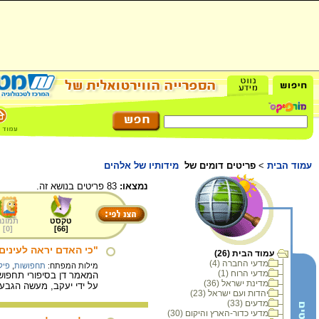
עמוד הבית
>
פריטים דומים של
מידותיו של אלהים
נמצאו:
83 פריטים בנושא זה.
טקסט
תמונה
]
0
[
]
66
[
"כי האדם יראה לעינים
עמוד הבית (26)
מדעי החברה (4)
מילות המפתח:
תחפושות
,
פיל
מדעי הרוח (1)
המאמר דן בסיפורי תחפוש
מדינת ישראל (36)
על ידי יעקב, מעשה הגבעו
יהדות ועם ישראל (23)
מדעים (33)
מדעי כדור-הארץ והיקום (30)