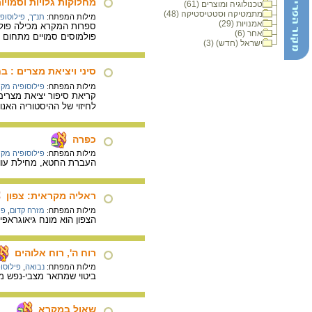
מחלוקות גלויות וסמוי
טכנולוגיה ומוצרים (61)
מתמטיקה וסטטיסטיקה (48)
מילות המפתח:
תנ"ך
,
פילוסופ
אמנויות (29)
ספרות המקרא מכילה פולמ
אחר (6)
פולמוסים סמויים מתחום ה
ישראל (חדש) (3)
סיני ויציאת מצרים : ב
מילות המפתח:
פילוסופיה מק
קריאת סיפור יציאת מצרים
לחיזוי של ההיסטוריה האנ
כפרה
מילות המפתח:
פילוסופיה מק
העברת החטא, מחילת עוון. 
ראליה מקראית: צפון
מילות המפתח:
מזרח קדום
,
פי
הצפון הוא מונח גיאוגראפ
רוח ה', רוח אלוהים
מילות המפתח:
נבואה
,
פילוסו
ביטוי שמתאר מצבי-נפש מי
שאול במקרא