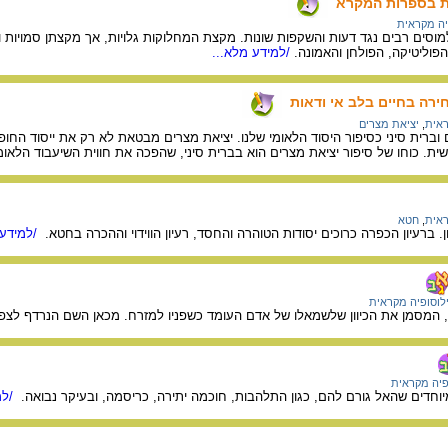
ות בספרות המקרא
יה מקראית
וסים רבים נגד דעות והשקפות שונות. מקצת המחלוקות גלויות, אך מקצתן סמויות 
פוליטיקה, הפולחן והאמונה.
/למידע מלא...
חירה בחיים בלב אי ודאות
ראית
,
יציאת מצרים
 וברית סיני כסיפור היסוד הלאומי שלנו. יציאת מצרים מבטאת לא רק את ייסוד החו
ושית. כוחו של סיפור יציאת מצרים הוא בברית סיני, שהפכה את חווית השיעבוד הלא
ראית
,
חטא
ברעיון הכפרה כרוכים יסודות הטוהרה והחסד, רעיון הווידוי וההכרה בחטא.
/למידע 
לוסופיה מקראית
י, המסמן את הכיוון שלשמאלו של אדם העומד כשפניו למזרח. מכאן השם הנרדף לצפון 
פיה מקראית
וחדים שהאל גורם להם, כגון התלהבות, חוכמה יתירה, כריסמה, ובעיקר נבואה.
/למ