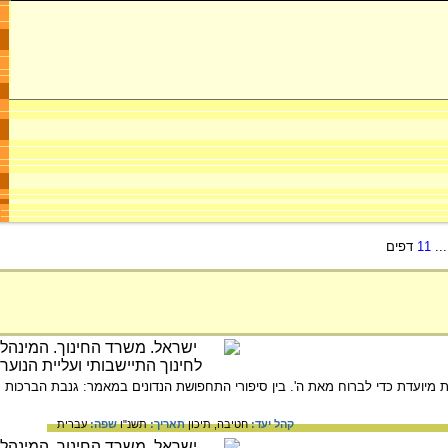
..
11
דפים
יועדת כדי לברוח מאת ה'. בין סיפורי התחפושת הנדונים במאמר: גנבת הברכות
קהל יעד:
חטיבה,
תיכון
תאריך:
תשנ"ו
שפה:
עברית