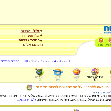
על הספריה
הסדרי נגישות
כתבו אלינו
1
-
2
-
3
-
4
-
5
-
6
-
7
-
8
-
9
-
10
...
הדפים הבאים
.
ערך לקסיקוני
שמע
וידיאו
אתרים
]
0
[
]
0
[
]
0
[
]
17
[
 וה' יראה ללבב" : על המתחפשים לברוח מאת ה'
וסופיה מקראית
ת במקרא ומראה כי התחפושת נתפסת כרמייה וכמעשה שלילי, בייחוד אם התחפושת מ
נים, מפגש שאול ובעלת האוב, מות אחאב ומות יאשיהו.
/למידע מלא...