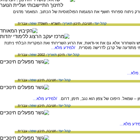
ורק ניתוח ספרותי חושף את המגמות הפולמוסיות של הכתוב. המאמר מדגים
קהל יעד:
חטיבה,
תיכון
תאריך:
תשנ"א - תשס"ד
שפה:
עברית
פש והשחרור אלא גם את אי-ודאות, את הרוע השרירותי ואת המקריות הבלתי ניתנת
ומי מתודעה של קרבן לדרישה מוסרית.
/למידע מלא...
קהל יעד:
תיכון
תאריך:
2002
שפה:
עברית
מלא...
קהל יעד:
חטיבה,
תיכון
שפה:
עברית
– שמאל. היפוכו של צפון הוא נגב, תימן, דרום.
/למידע מלא...
קהל יעד:
חטיבה,
תיכון
שפה:
עברית
ידע מלא...
קהל יעד:
חטיבה,
תיכון
שפה:
עברית