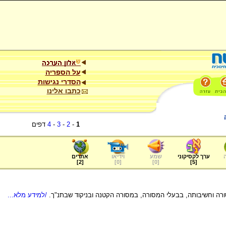
על הספריה
הסדרי נגישות
כתבו אלינו
1
-
2
-
3
-
4
דפים
ערך לקסיקוני
שמע
וידיאו
אתרים
]
2
[
]
0
[
]
0
[
]
5
[
רה וחשיבותה, בבעלי המסורה, במסורה הקטנה ובניקוד שבתנ"ך.
/למידע מלא...