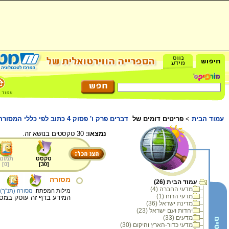
עמוד הבית
>
פריטים דומים של
דברים פרק ו' פסוק 4 כתוב לפי כללי המסורה
נמצאו:
30 טקסטים בנושא זה.
טקסט
תמונה
]
0
[
]
30
[
מסורה
עמוד הבית (26)
מדעי החברה (4)
מילות המפתח:
מסורה (תנ"ך)
מדעי הרוח (1)
המידע בדף זה עוסק במסו
מדינת ישראל (36)
יהדות ועם ישראל (23)
מדעים (33)
מדעי כדור-הארץ והיקום (30)