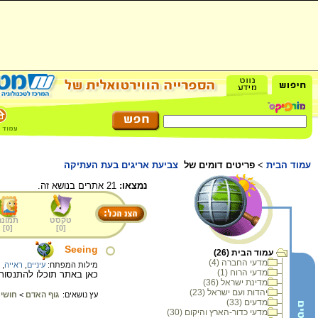
עמוד הבית
>
פריטים דומים של
צביעת אריגים בעת העתיקה
נמצאו:
21 אתרים בנושא זה.
טקסט
תמונה
]
0
[
]
0
[
Seeing
עמוד הבית (26)
מדעי החברה (4)
מילות המפתח:
עיניים
,
ראייה
,
מדעי הרוח (1)
כאן באתר תוכלו להתנסות 
מדינת ישראל (36)
יהדות ועם ישראל (23)
עץ נושאים:
גוף האדם
>
חושי
מדעים (33)
מדעי כדור-הארץ והיקום (30)