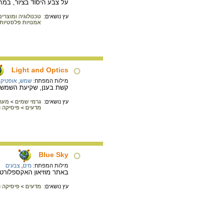
על צבע היסוד בציור, במח
עץ נושאים:
טכנולוגיה ומוצרים
אמנויות פלסטיות
Light and Optics
מילות המפתח:
שמש
,
אופטיק
קשת בענן, שקיעת השמש וע
עץ נושאים:
גרמי שמים
>
מער
מדעים
>
פיסיקה ו
Blue Sky
מילות המפתח:
מים
,
צבעים
באתר מוזיאון האקספלורטו
עץ נושאים:
מדעים
>
פיסיקה ו