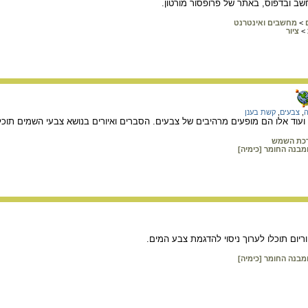
שב ובדפוס, באתר של פרופסור מורטון.
>
מחשבים ואינטרנט
>
ציור
ה
,
צבעים
,
קשת בענן
וד אלו הם מופעים מרהיבים של צבעים. הסברים ואיורים בנושא צבעי השמים תוכלו
כת השמש
מבנה החומר [כימיה]
ריום תוכלו לערוך ניסוי להדגמת צבע המים.
מבנה החומר [כימיה]