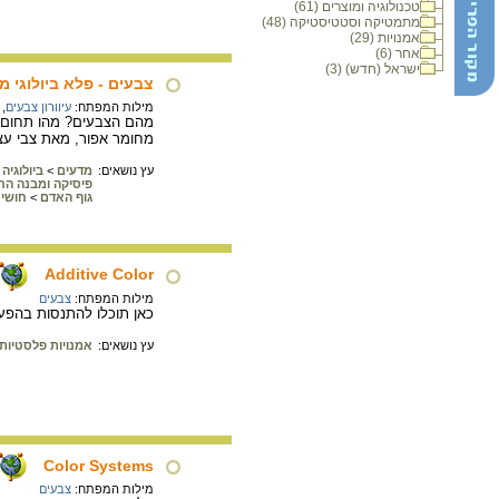
טכנולוגיה ומוצרים (61)
מתמטיקה וסטטיסטיקה (48)
אמנויות (29)
אחר (6)
ישראל (חדש) (3)
צבעים - פלא ביולוגי מ
מילות המפתח:
עיוורון צבעים
,
מהם הצבעים? מהו תחום "
מחומר אפור, מאת צבי עצמ
עץ נושאים:
מדעים
>
ביולוגיה
פיסיקה ומבנה החו
גוף האדם
>
חושי
Additive Color
מילות המפתח:
צבעים
כאן תוכלו להתנסות בהפעל
עץ נושאים:
אמנויות פלסטיות
Color Systems
מילות המפתח:
צבעים