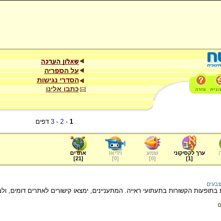
על הספריה
הסדרי נגישות
כתבו אלינו
1
-
2
-
3
דפים
ערך לקסיקוני
שמע
וידיאו
אתרים
]
21
[
]
0
[
]
0
[
]
1
[
צבעים
בתופעות הקשורות בתעתועי ראייה. המתעניינים, ימצאו קישורים לאתרים דומים, ולמ
ם