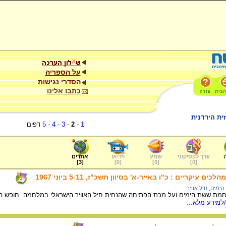
על הספריה
הסדרי נגישות
כתבו אלינו
ית הירדנית
1
-
2
-
3
-
4
-
5
דפים
ערך לקסיקוני
שמע
וידיאו
אתרים
]
3
[
]
0
[
]
0
[
]
0
[
יקריים : כ"ו באייר-א' בסיוון תשכ"ז, 5-11 ביוני 1967
ימים
,
חיל אוויר
ת ששת הימים ועל מכת הפתיחה שהנחית חיל האוויר הישראלי במלחמה. חופש הפע
למידע מלא...