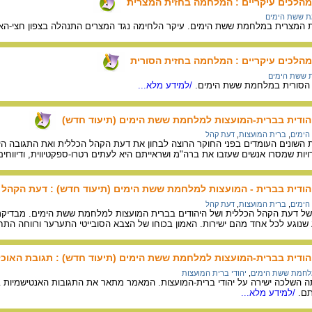
הלכים עיקריים : המלחמה בחזית המצרית
 ששת הימים
המצרית במלחמת ששת הימים. עיקר הלחימה נגד המצרים התנהלה בצפון חצי-האי ס
הלכים עיקריים : המלחמה בחזית הסורית
ששת הימים
 הסורית במלחמת ששת הימים.
/למידע מלא...
הודית בברית-המועצות למלחמת ששת הימים (תיעוד חדש)
ימים
,
ברית המועצות
,
דעת קהל
השונים העומדים בפני החוקר הרוצה לבחון את דעת הקהל הכללית ואת התגובה ה
דויות שמסרו אנשים שעזבו את ברה"מ ושראייתם היא לעתים רטרו-ספקטיווית, ודיווחי
הודית בברית - המועצות למלחמת ששת הימים (תיעוד חדש) : דעת הקהל 
ימים
,
ברית המועצות
,
דעת קהל
ל דעת הקהל הכללית ושל היהודים בברית המועצות למלחמת ששת הימים. מבדיקת ה
ע שנוגע לכל אחד מהם ישירות. האמון בכוחו של הצבא הסובייטי התערער ורווחה 
ודית בברית-המועצות למלחמת ששת הימים (תיעוד חדש) : תגובת האוכלו
חמת ששת הימים
,
יהודי ברית המועצות
השלכה ישירה על יהודי ברית-המועצות. המאמר מתאר את התגובות האנטישמיות בח
ם.
/למידע מלא...