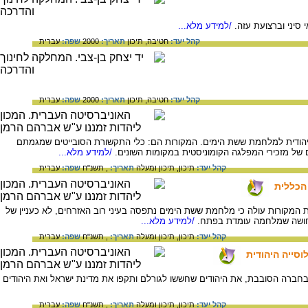
יני וברצועת עזה.
/למידע מלא...
קהל יעד:
חטיבה,
תיכון
תאריך:
2000
שפה:
עברית
קהל יעד:
חטיבה,
תיכון
תאריך:
2000
שפה:
עברית
יהודית למלחמת ששת הימים. המקורות הם: כלי התקשורת הסובייטים שמגמתם
ם של מזכירי המפלגה הקומוניסטית במקומות השונים.
/למידע מלא...
קהל יעד:
תיכון,
תיכון ומעלה
תאריך:
, תשנ"ח
שפה:
עברית
הכללית
מקורות עולה כי מלחמת ששת הימים נתפסה בעיני רוב האזרחים, לא כעניין של
התחושה שמלחמה עומדת בפתח.
/למידע מלא...
קהל יעד:
תיכון,
תיכון ומעלה
תאריך:
, תשנ"ח
שפה:
עברית
סייה היהודית
ברה הסובבת, את היהודים שחששו לגורלם ותקפו את מדינת ישראל ואת היהודים
קהל יעד:
תיכון,
תיכון ומעלה
תאריך:
, תשנ"ח
שפה:
עברית