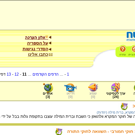
על הספריה
הסדרי נגישות
כתבו אלינו
1
- ...
הדפים הקודמים
...
11
-
12
-
13
דפי
ערך לקסיקוני
שמע
וידיאו
אתרים
]
3
[
]
0
[
]
0
[
]
24
[
כ
מקרא
,
ברית מילה (יהדות)
 של חוקר המקרא וולהואזן כי השבת וברית המילה עוצבו בתקופת גלות בבל על ידי 
חוקי חמורבי - השוואה לחוקי התורה