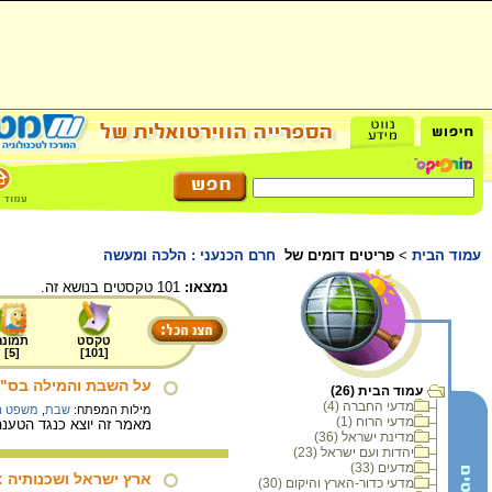
עמוד הבית
>
פריטים דומים של
חרם הכנעני : הלכה ומעשה
נמצאו:
101 טקסטים בנושא זה.
טקסט
תמונה
]
5
[
]
101
[
על השבת והמילה בס"
עמוד הבית (26)
מדעי החברה (4)
מילות המפתח:
שבת
,
משפט ה
מדעי הרוח (1)
מאמר זה יוצא כנגד הטענה
מדינת ישראל (36)
יהדות ועם ישראל (23)
מדעים (33)
ארץ ישראל ושכנותיה : 
מדעי כדור-הארץ והיקום (30)