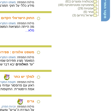
טכנולוגיה ומוצרים (61)
מילות המפתח:
משפט המקרא
מתמטיקה וסטטיסטיקה (48)
מידע כללי על חוקי חמורב
אמנויות (29)
אחר (6)
ישראל (חדש) (3)
החוק הישראלי הקדום :
מילות המפתח:
משפט המקרא
מה הייתה המציאות המשפט
מלא...
משפט אלוהים : פפירו
מילות המפתח:
משפט המקרא
המאמר מציג פפירוס שמעי
"עד
האלוהים
יבא דבר שני
למלך יש כתר
מילות המפתח:
תקופת המקרא
ראיון עם פרופסור עמיחי 
אמת היסטורית. התקופות 
גרים
מילות המפתח:
זכויות הפרט
,
מ
על הגדרת ה"גרים" ומעמד