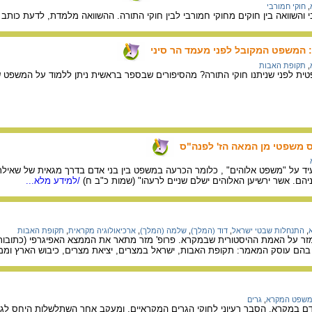
,
חוקי חמורבי
י והשוואה בין חוקים מחוקי חמורבי לבין חוקי התורה. ההשוואה מלמדת, לדעת כותב
 המשפט המקובל לפני מעמד הר סיני
,
תקופת האבות
ית לפני שניתנו חוקי התורה? מהסיפורים שבספר בראשית ניתן ללמוד על המשפט שנ
ס משפטי מן המאה הז' לפנה"ס
ד על "משפט אלוהים" , כלומר הכרעה במשפט בין בני אדם בדרך מגאית של שאילת
הם. אשר ירשיען האלוהים ישלם שניים לרעהו" (שמות כ"ב ח)
/למידע מלא...
,
התנחלות שבטי ישראל
,
דוד (המלך)
,
שלמה (המלך)
,
ארכיאולוגיה מקראית
,
תקופת האבות
מזר על האמת ההיסטורית שבמקרא. פרופ' מזר מתאר את הממצא האפיגרפי (כתובות) ו
בהם עוסק המאמר: תקופת האבות, ישראל במצרים, יציאת מצרים, כיבוש הארץ וממ
שפט המקרא
,
גרים
ם במקרא. הסבר רעיוני לחוקי הגרים המקראיים, ומעקב אחר השתלשלות היחס לגר