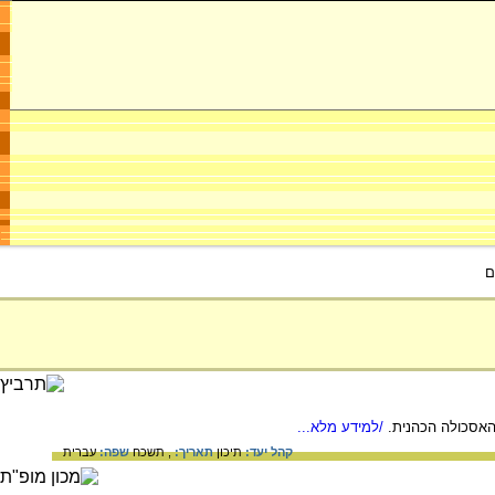
ם
האסכולה הכהנית.
/למידע מלא...
קהל יעד:
תיכון
תאריך:
, תשכח
שפה:
עברית