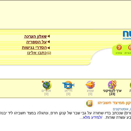
על הספריה
הסדרי נגישות
כתבו אלינו
ערך לקסיקוני
שמע
וידיאו
אתרים
]
0
[
]
0
[
]
0
[
]
23
[
ון ממיצד חשביהו
,
אוסטרקונים
רס) שנכתב בדיו שחורה על גבי שבר של קנקן חרס, ונתגלה במצד חשביהו ליד יבנה
בע עשרה שורות.
/למידע מלא...