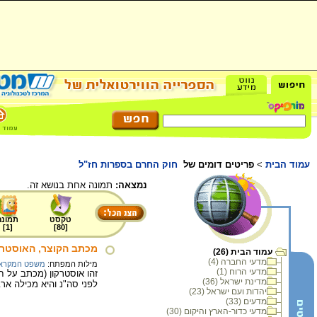
עמוד הבית
>
פריטים דומים של
חוק החרם בספרות חז"ל
נמצאה:
תמונה אחת בנושא זה.
טקסט
תמונה
]
1
[
]
80
[
מכתב הקוצר, האוסטרק
עמוד הבית (26)
מדעי החברה (4)
מילות המפתח:
משפט המקרא
מדעי הרוח (1)
זהו אוסטרקון (מכתב על ח
מדינת ישראל (36)
לפני סה"נ והיא מכילה אר
יהדות ועם ישראל (23)
מדעים (33)
מדעי כדור-הארץ והיקום (30)