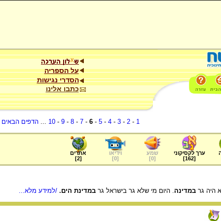
על הספריה
הסדרי נגישות
כתבו אלינו
1
-
2
-
3
-
4
-
5
-
6
-
7
-
8
-
9
-
10
...
הדפים הבאים
.
ערך לקסיקוני
שמע
וידיאו
אתרים
]
2
[
]
0
[
]
0
[
]
162
[
א היה גר
במדינה
. היום מי שלא גר בישראל גר
במדינת הים.
/למידע מלא...