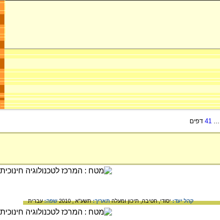
..
41
דפים
קהל יעד:
יסודי,
חטיבה,
תיכון ומעלה
תאריך:
תשע"א , 2010
שפה:
עברית