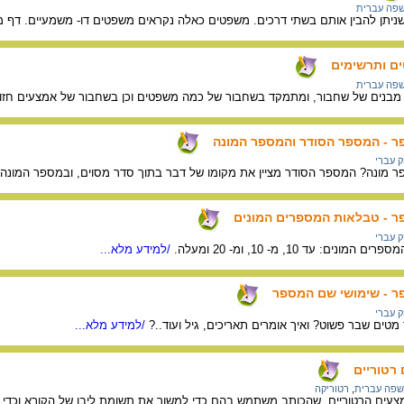
פה עברית
ניתן להבין אותם בשתי דרכים. משפטים כאלה נקראים משפטים דו- משמעיים. דף מי
ם ותרשימים
פה עברית
מבנים של שחבור, ומתמקד בשחבור של כמה משפטים וכן בשחבור של אמצעים חזות
פר - המספר הסודר והמספר המונה
ק עברי
 מונה? המספר הסודר מציין את מקומו של דבר בתוך סדר מסוים, ובמספר המונה אנ
פר - טבלאות המספרים המונים
ק עברי
: עד 10, מ- 10, ומ- 20 ומעלה.
/למידע מלא...
פר - שימושי שם המספר
ק עברי
טים שבר פשוט? ואיך אומרים תאריכים, גיל ועוד..?
/למידע מלא...
רטוריים
שפה עברית
,
רטוריקה
צעים הרטוריים, שהכותב משתמש בהם כדי למשוך את תשומת ליבו של הקורא וכדי ל