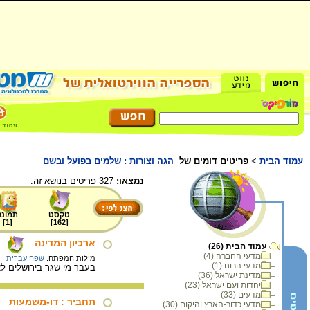
עמוד הבית
>
פריטים דומים של
הגה וצורות : שלמים בפועל ובשם
נמצאו:
327 פריטים בנושא זה.
טקסט
תמונה
]
1
[
]
162
[
ארכיון המדינה
עמוד הבית (26)
מדעי החברה (4)
מילות המפתח:
שפה עברית
מדעי הרוח (1)
בעבר מי שגר בירושלים ל
מדינת ישראל (36)
יהדות ועם ישראל (23)
מדעים (33)
תחביר : דו-משמעות
מדעי כדור-הארץ והיקום (30)