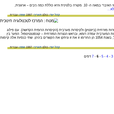
השפה שהייתה מדוברת בפי הנוצרים בחצי האי האיברי במאה ה- 10. מקורה בלטינית והיא כוללת כמה ניבים – ארגונית,
א...
קהל יעד:
כולם
תאריך:
1997
שפה:
עברית
לקיסרות מזרחית (ביזנטיון) ולקיסרות מערבית (הקיסרות הרומית הקדושה). עם פילוג
 המערבית עמדה רומא, ובראש הנצרות המזרחית – קונסטנטינופול. הפער בין
ההשקפות הדתיות של שתי הכנסיות הלך וגדל, בשנת 1054 הן החרימו זו את זו וניתקו את הקשרים ביניהן. שתי כנסיות אלה קיימות
קהל יעד:
כולם
תאריך:
1997
שפה:
עברית
3
-
4
-
5
-
6
-
7
דפים