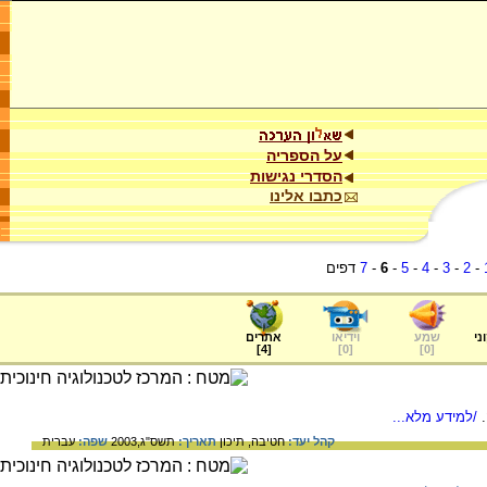
על הספריה
הסדרי נגישות
כתבו אלינו
-
2
-
3
-
4
-
5
-
6
-
7
דפים
ני
שמע
וידיאו
אתרים
]
4
[
]
0
[
]
0
[
/למידע מלא...
קהל יעד:
חטיבה,
תיכון
תאריך:
תשס"ג,2003
שפה:
עברית