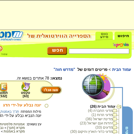
עמוד הבית
>
פריטים דומים של
"מדרש חוה"
נמצאו:
78 אתרים בנושא זה.
טקסט
תמונה
]
532
[
]
63
[
יונה נבלע על-ידי הדג
עמוד הבית (26)
מדעי החברה (4)
מילות המפתח:
תנ"ך באמנות
,
מדעי הרוח (1)
יונה הנביא נבלע על-ידי הדג (יונה פרק ב). ציור 
מדינת ישראל (36)
יהדות ועם ישראל (23)
עץ נושאים:
אמנויות פלסטיות
מדעים (33)
מקרא [תנך]
>
נב
מדעי כדור-הארץ והיקום (30)
מקרא באמנות
>