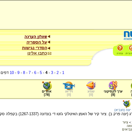
על הספריה
הסדרי נגישות
כתבו אלינו
1
-
2
-
3
-
4
-
5
-
6
-
7
-
8
-
9
-
10
דפים
ערך לקסיקוני
שמע
וידיאו
אתרים
]
78
[
]
0
[
]
0
[
]
8
[
יונה (הנביא)
קיר של האמן האיטלקי ג'וטו די בונדונה (1267-1337) בקפלה סקרובני (כנסיית ארנה) בפדובה שבאיטליה, 1304-1306.
>
ציור
ואה
נביאים