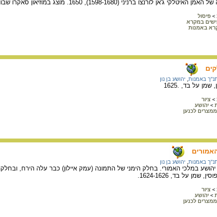
לורנצו ברניני (1598-1680), 1650. מוצג במוזיאון סאקרו שבוותיקן.
>
פיסול
שים במקרא
רא באמנות
קים
נ"ך באמנות
,
יהושע בן נון
שמן על בד, .1625
>
ציור
>
יהושע
ממצרים לכנען
האמורים
נ"ך באמנות
,
יהושע בן נון
שע במלכי האמורי. בחלק הימני של התמונה (עמק איילון) כבר עלה הירח, ובחלקה הש
שמן על בד, 1624-1626.
>
ציור
>
יהושע
ממצרים לכנען