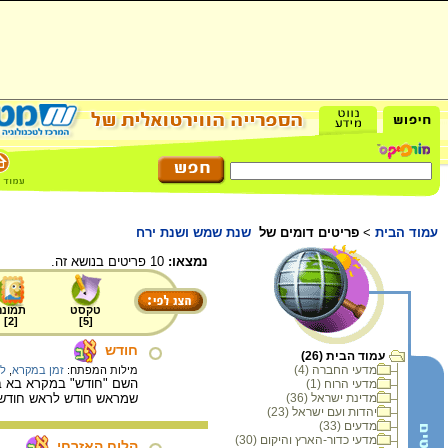
עמוד הבית
>
פריטים דומים של
שנת שמש ושנת ירח
נמצאו:
10 פריטים בנושא זה.
טקסט
תמונה
]
2
[
]
5
[
חודש
עמוד הבית (26)
מדעי החברה (4)
מילות המפתח:
זמן במקרא
,
לו
השם "חודש" במקרא בא במ
מדעי הרוח (1)
מדינת ישראל (36)
שמראש חודש לראש חודש, ו
יהדות ועם ישראל (23)
מדעים (33)
מדעי כדור-הארץ והיקום (30)
הלוח האזרחי