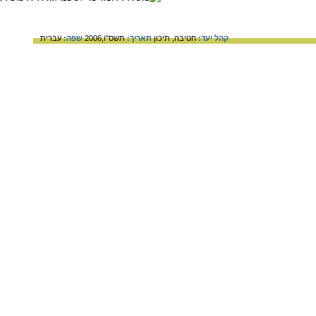
קהל יעד:
חטיבה,
תיכון
תאריך:
תשס"ו,2006
שפה:
עברית