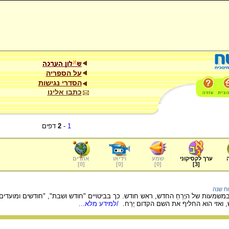
על הספריה
הסדרי נגישות
כתבו אלינו
1
-
2
דפים
ערך לקסיקוני
שמע
וידיאו
אתרים
]
0
[
]
0
[
]
0
[
]
3
[
ח שנה
שמעות של היָרֵחַ החדש, ראש חודש. כך בביטויים "חודש ושבת", "חודשים ומועד
אזי הוא החליף את השם הקדום יֶרַח.
/למידע מלא...