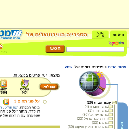
עמוד הבית
>
פריטים דומים של
שמע
נמצאו:
707 פריטים בנושא זה.
טקסט
תמונה
]
580
[
]
40
[
על פני תהום 3
עמוד הבית (26)
מדעי החברה (4)
מילות המפתח:
רצח פוליטי
,
רב
מדעי הרוח (1)
מדינת ישראל (36)
שנפערה עם הירצחו של יצח
יהדות ועם ישראל (23)
מדעים (33)
מדעי כדור-הארץ והיקום (30)