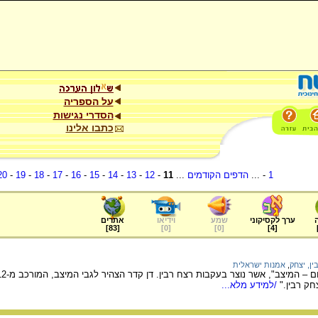
על הספריה
הסדרי נגישות
כתבו אלינו
1
- ...
הדפים הקודמים
...
11
-
12
-
13
-
14
-
15
-
16
-
17
-
18
-
19
-
20
ערך לקסיקוני
שמע
וידיאו
אתרים
]
83
[
]
0
[
]
0
[
]
4
[
ין, יצחק
,
אמנות ישראלית
ק רבין."
/למידע מלא...