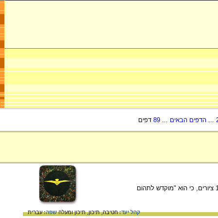
...
הדפים הבאים
...
89
דפים
דן קדר, מתוך "על פני תהום – המיצב", אשר נוצר בעקבות רצח רבין. דן קדר הצהיר לגבי המיצב, המורכב מ-12 ציורים, כי הוא "מוקדש לתהום
קהל יעד:
חטיבה,
תיכון,
תיכון ומעלה
שפה:
עברית