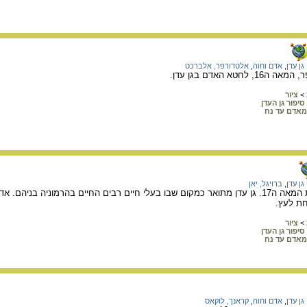
גן עדן
,
אדם וחוה
,
אלטדורפר, אלברכט
טא האדם בגן עדן.
>
ציור
סיפור גן העדן
מאדם עד נח
גן עדן
,
ברויגל, יאן
ציור של יאן ברויגל, תחילת המאה ה17. גן עדן מתואר כמקום שבו בעלי חיים רבים החיים בהר
ת לעץ.
>
ציור
סיפור גן העדן
מאדם עד נח
גן עדן
,
אדם וחוה
,
קראנך, לוקאס