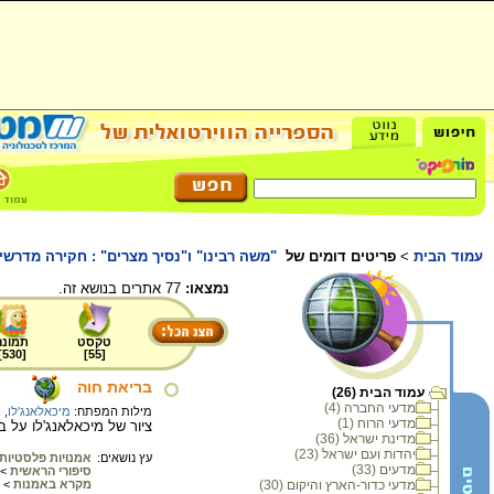
עמוד הבית
>
פריטים דומים של
"משה רבינו" ו"נסיך מצרים" : חקירה מדרשי
נמצאו:
77 אתרים בנושא זה.
טקסט
תמונה
]
530
[
]
55
[
בריאת חוה
עמוד הבית (26)
מדעי החברה (4)
מילות המפתח:
מיכאלאנג'לו
,
ב
מדעי הרוח (1)
ציור של מיכאלאנג'לו על ב
מדינת ישראל (36)
יהדות ועם ישראל (23)
עץ נושאים:
אמנויות פלסטיות
מדעים (33)
סיפורי הראשית
>
מדעי כדור-הארץ והיקום (30)
מקרא באמנות
>