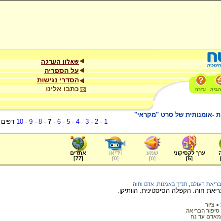
על הספריה
הסדרי נגישות
כתבו אלינו
ת -אומנותית של סרט "מקראי"
1
-
2
-
3
-
4
-
5
-
6
-
7
-
8
-
9
-
10
דפים
ערך לקסיקוני
שמע
וידיאו
אתרים
]
77
[
]
0
[
]
0
[
]
5
[
ריאת העולם
,
תנ"ך באמנות
,
אדם וחוה
ריאת חוה. הקפלה הסיסטינית. הוותיקן.
>
ציור
סיפור הבריאה
מאדם עד נח