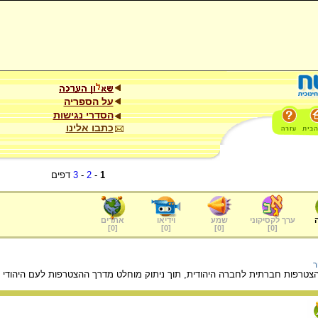
על הספריה
הסדרי נגישות
כתבו אלינו
1
-
2
-
3
דפים
ערך לקסיקוני
שמע
וידיאו
אתרים
]
0
[
]
0
[
]
0
[
]
0
[
ר
ו הצטרפות חברתית לחברה היהודית, תוך ניתוק מוחלט מדרך ההצטרפות לעם היהודי אש