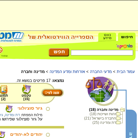
עמוד הבית
>
מדעי החברה
>
אזרחות ומדע המדינה
>
מדינה וחברה
נמצאו:
17 פריטים בנושא זה.
טקסט
תמונה
]
2
[
]
15
[
גיור סוציולוגי
מדינה וחברה (18)
זהות ושייכות (18)
מילות המפתח:
דת ומדינה
,
גיו
החברה בישראל (21)
על גיור סוציולוגי שפירוש
דת ומדינה (25)
יהודים לא-יהודים