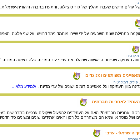
גיור
עולים חדשים שעברו תהליך של גיור סוציולוגי, והתערו בחברה היהודית-ישראלית, אף
מה בתחילת שנות השבעים על ידי שייח' מוחמד נימר דרוויש. על שני פלגיה- הצפוני 
מוקרטיה
נה העתיקה שהייתה הראשונה שניהלה את ענייני עיר המדינה שלה בשיטה המכונה "ד
 מאפיינים משותפים ומנוגדים
,
פוליס
,
דמוקרטיה
ה ביוון העתיקה ועל מאפיינים דומים ושונים של ערי מדינה .
/למידע מלא...
העתיד לאחריות חברתית
ערכים ואחריות חברתית? האם על העתידנים להפעיל שיקולים ערכיים בתרחישים בע
ושל מוסר או שמא הם משחררים כל רסן ורואים 'עתידים' שונים ומשונים כיד הדמיו
ך הישראלי- ערבי
 וערבים